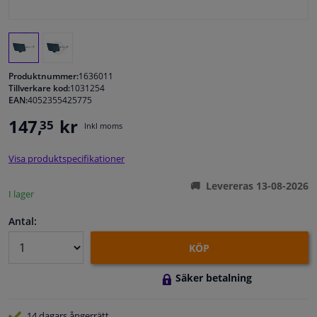
Fönster & Tillbehör
Interiör & bilklädsel
Produktnummer:
1636011
Tillverkare kod:
1031254
EAN:
4052355425775
Bilvård & Tillbehör
147,
kr
35
Inkl moms
Verkstad & Verktyg
Visa produktspecifikationer
Husbil, motorcykel, cykel & båt
Levereras 13-08-2026
I lager
Sensorer & Elsystem
Antal:
KÖP
Säker betalning
14 dagars
ångerrätt