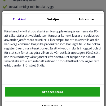
Beställ
smidigt och betala tryggt
Leverans inom 3 dagar
Tillstånd
Detaljer
Avhandlar
Expert
Kundservice
Kära kund, vi vill att du ska få en bra upplevelse på vår hemsida. För
Kundservice:
Inte Tillgänglig Via Telefon
att säkerställa att webbplatsen fungerar korrekt lagrar vi cookies och
Ställ din fråga hos våra produktspecialister.
använder jämförbara tekniker. Till exempel för att säkerställa att din
Frågor Och Svar
varukorg kommer ihåg vilka produkter som har lagts till. Vi för också
register över dina interaktioner. Så att vi vet om du är inloggad och vi
för statistik för att avgöra vilken tid vår butik är upptagen. På så sätt
kan vi skräddarsy våra tjänster efter detta. Det hjälper oss alla att
säkerställa att vi erbjuder ett relevant produktutbud och lägger rätt
erbjudanden i fönstret åt dig.
Modellmatchande garanti, Hitta rätt bildelar.
Fyll i ditt registreringsnummer
eller
Välj din bil
.
SÖK
Att acceptera
Specifikationer