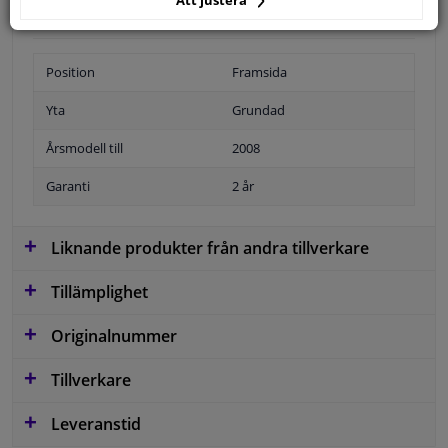
Att justera
Position
Framsida
Yta
Grundad
Årsmodell till
2008
Garanti
2 år
Liknande produkter från andra tillverkare
Tillämplighet
Originalnummer
Tillverkare
Leveranstid