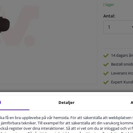
I lager
Antal:
14 dagars
ån
Beställ
smidi
Leverans in
Expert
Kund
d
Detaljer
A
u ska få en bra upplevelse på vår hemsida. För att säkerställa att webbplatsen
jämförbara tekniker. Till exempel för att säkerställa att din varukorg komme
 också register över dina interaktioner. Så att vi vet om du är inloggad och vi fö
.