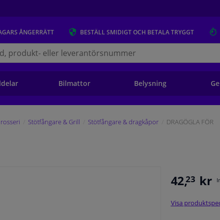
AGARS
ÅNGERRÄTT
BESTÄLL
SMIDIGT OCH BETALA TRYGGT
s.se
ldelar
Bilmattor
Belysning
Ge
rosseri
Stötfångare & Grill
Stötfångare & dragkåpor
DRAGÖGLA FÖR
42,
kr
23
I
Visa produktspec