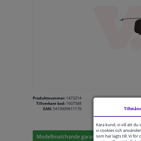
Produktnummer:
1473214
Tillverkare kod:
1607588
Tillstån
EAN:
5410909611170
Kära kund, vi vill att d
vi cookies och använder 
som har lagts till. Vi för
Modellmatchande garanti, Hitta rätt bildelar