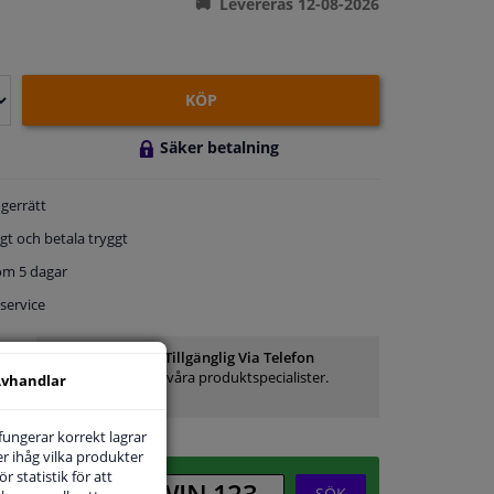
Levereras 12-08-2026
KÖP
Säker betalning
gerrätt
gt och betala tryggt
om 5 dagar
service
Kundservice:
Inte Tillgänglig Via Telefon
Ställ din fråga hos våra produktspecialister.
vhandlar
Frågor Och Svar
 fungerar korrekt lagrar
r ihåg vilka produkter
r statistik för att
SÖK