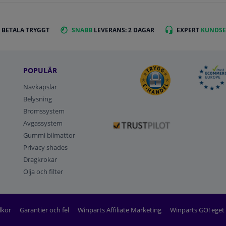
 BETALA TRYGGT
SNABB
LEVERANS: 2 DAGAR
EXPERT
KUNDSE
POPULÄR
Navkapslar
Belysning
Bromssystem
Avgassystem
Gummi bilmattor
Privacy shades
Dragkrokar
Olja och filter
lkor
Garantier och fel
Winparts Affiliate Marketing
Winparts GO! ege