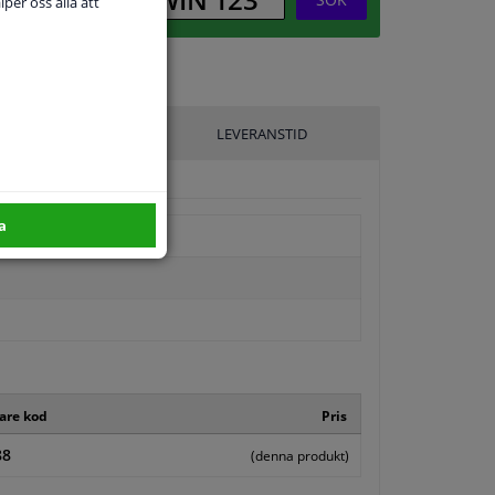
per oss alla att
ILLVERKARE
LEVERANSTID
a
kare kod
Pris
88
(denna produkt)