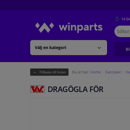
14 D
Sök
på
Winpart
Välj en kategori
Bi
Du är här:
Home
Karosseri
Ka
Tillbaka till listan
DRAGÖGLA FÖR