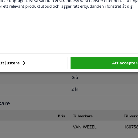
ik är upptagen. På så sätt kan vi skräddarsy våra tjänster efter detta. Det hjäl
der ett relevant produktutbud och lägger rätt erbjudanden i fönstret åt dig.
MPLIGHET
ORIGINALNUMMER
T
tt justera
Att accepter
Framsida
Grå
2 år
kare
Pris
Tillverkare
Tillver
VAN WEZEL
16075