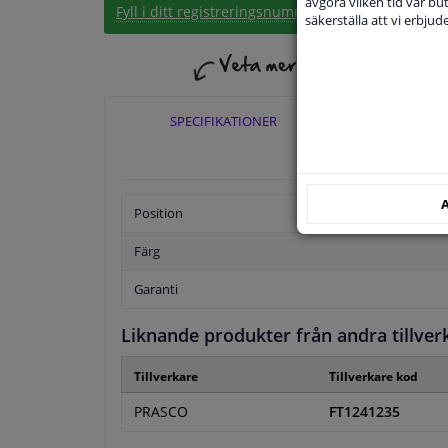
avgöra vilken tid vår but
Fyll i ditt registreringsnummer
eller
Välj din bil
.
säkerställa att vi erbju
SPECIFIKATIONER
TILLÄ
A
Position
Färg
Garanti
Liknande produkter från andra tillver
Tillverkare
Tillverkare kod
PRASCO
FT1241235