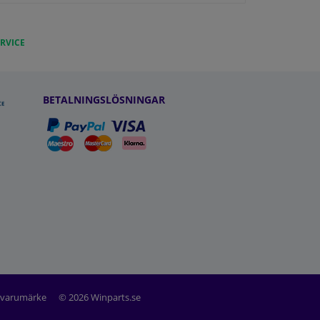
RVICE
BETALNINGSLÖSNINGAR
t varumärke
© 2026 Winparts.se