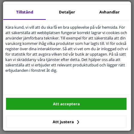
Tillstånd
Detaljer
Avhandlar
14 dagars
ångerrätt
Beställ
smidigt och betala tryggt
Kära kund, vi vill att du ska få en bra upplevelse på vår hemsida. För
Leverans inom 5 dagar
att säkerställa att webbplatsen fungerar korrekt lagrar vi cookies och
använder jämförbara tekniker. Till exempel för att säkerställa att din
Expert
Kundservice
varukorg kommer ihåg vilka produkter som har lagts till. Vi för också
register över dina interaktioner. Så att vi vet om du är inloggad och vi
för statistik för att avgöra vilken tid vår butik är upptagen. På så sätt
Kundservice:
Inte Tillgänglig Via Telefon
kan vi skräddarsy våra tjänster efter detta. Det hjälper oss alla att
Ställ din fråga hos våra produktspecialister.
säkerställa att vi erbjuder ett relevant produktutbud och lägger rätt
Frågor Och Svar
erbjudanden i fönstret åt dig.
Modellmatchande garanti, Hitta rätt bildelar.
Att acceptera
Fyll i ditt registreringsnummer
eller
Välj din bil
.
SÖK
Att justera