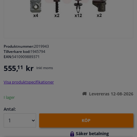
Fönster & Tillbehör
Interiör & bilklädsel
Bilvård & Tillbehör
Produktnummer:
2019943
Tillverkare kod:
1945794
EAN:
5410909889371
Verkstad & Verktyg
555,
kr
11
Inkl moms
Husbil, motorcykel, cykel & båt
Visa produktspecifikationer
Sensorer & Elsystem
Levereras 12-08-2026
I lager
Antal:
KÖP
Säker betalning