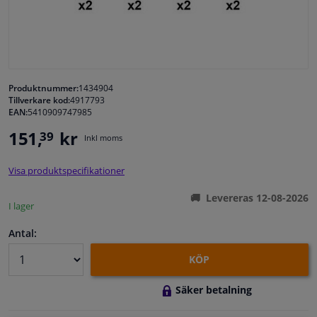
Fönster & Tillbehör
Interiör & bilklädsel
Produktnummer:
1434904
Tillverkare kod:
4917793
Bilvård & Tillbehör
EAN:
5410909747985
151,
kr
39
Inkl moms
Verkstad & Verktyg
Visa produktspecifikationer
Husbil, motorcykel, cykel & båt
Levereras 12-08-2026
I lager
Sensorer & Elsystem
Antal:
KÖP
Säker betalning