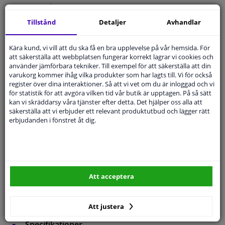
14 dagars
ångerrätt
Tillstånd
Detaljer
Avhandlar
Beställ
smidigt och betala tryggt
Leverans inom 4 dagar
Kära kund, vi vill att du ska få en bra upplevelse på vår hemsida. För
Expert
Kundservice
att säkerställa att webbplatsen fungerar korrekt lagrar vi cookies och
använder jämförbara tekniker. Till exempel för att säkerställa att din
varukorg kommer ihåg vilka produkter som har lagts till. Vi för också
Kundservice:
08-446 81 232
register över dina interaktioner. Så att vi vet om du är inloggad och vi
Ställ din fråga hos våra produktspecialister.
för statistik för att avgöra vilken tid vår butik är upptagen. På så sätt
Frågor Och Svar
kan vi skräddarsy våra tjänster efter detta. Det hjälper oss alla att
säkerställa att vi erbjuder ett relevant produktutbud och lägger rätt
erbjudanden i fönstret åt dig.
Modellmatchande garanti, Hitta rätt bildelar.
Fyll i ditt registreringsnummer
eller
Välj din bil
.
Att acceptera
SÖK
Att justera
Specifikationer