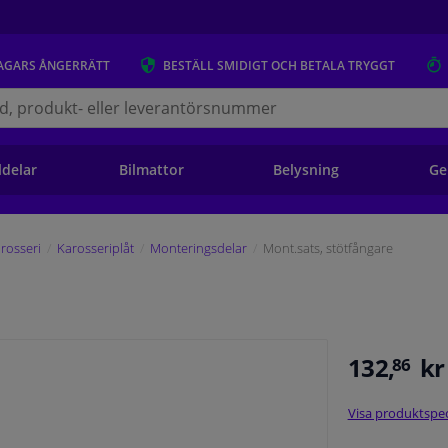
AGARS
ÅNGERRÄTT
BESTÄLL
SMIDIGT OCH BETALA TRYGGT
s.se
ldelar
Bilmattor
Belysning
Ge
rosseri
Karosseriplåt
Monteringsdelar
Mont.sats, stötfångare
132,
kr
86
Visa produktspec