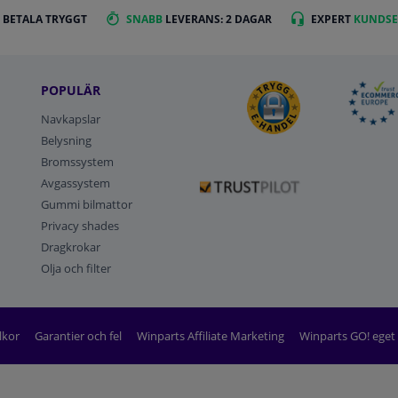
 BETALA TRYGGT
SNABB
LEVERANS: 2 DAGAR
EXPERT
KUNDSE
POPULÄR
Navkapslar
Belysning
Bromssystem
Avgassystem
Gummi bilmattor
Privacy shades
Dragkrokar
Olja och filter
lkor
Garantier och fel
Winparts Affiliate Marketing
Winparts GO! ege