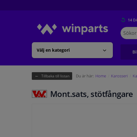
14 D
Sök
på
Winpart
Välj en kategori
Bi
Du är här:
Home
Karosseri
Ka
Tillbaka till listan
Mont.sats, stötfångare