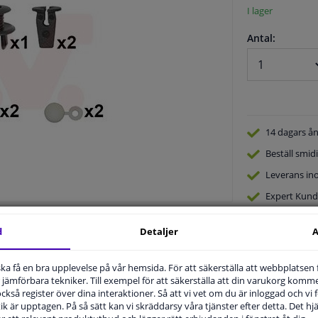
I lager
Antal:
14 dagars
ån
Beställ
smidi
Leverans in
Expert
Kund
d
Detaljer
A
u ska få en bra upplevelse på vår hemsida. För att säkerställa att webbplatsen
jämförbara tekniker. Till exempel för att säkerställa att din varukorg komme
 också register över dina interaktioner. Så att vi vet om du är inloggad och vi fö
ik är upptagen. På så sätt kan vi skräddarsy våra tjänster efter detta. Det hjäl
.