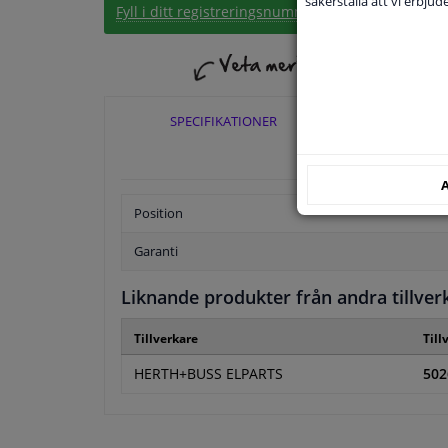
säkerställa att vi erbju
Fyll i ditt registreringsnummer
eller
Välj din bil
.
SPECIFIKATIONER
TILLÄ
A
Position
Garanti
Liknande produkter från andra tillver
Tillverkare
Till
HERTH+BUSS ELPARTS
502