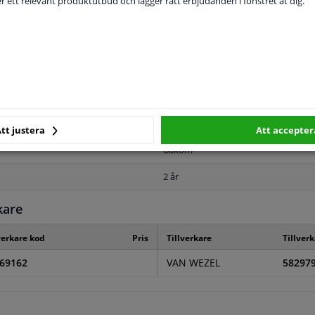
der ett relevant produktutbud och lägger rätt erbjudanden i fönstret åt dig.
MPLIGHET
ORIGINALNUMMER
T
tt justera
Att accepter
Bakom
2 år
kare
verkare kod
Pris
Tillverkare
Tillver
69162
VAN WEZEL
58297