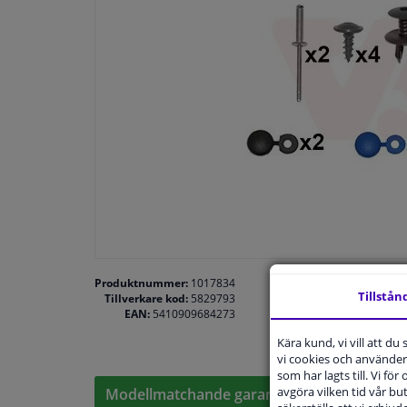
Produktnummer:
1017834
Tillstån
Tillverkare kod:
5829793
EAN:
5410909684273
Kära kund, vi vill att d
vi cookies och använder 
som har lagts till. Vi för
avgöra vilken tid vår but
Modellmatchande garanti, Hitta rätt bildelar