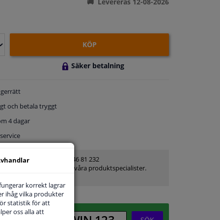
Levereras 12-08-2026
KÖP
Säker betalning
gerrätt
gt och betala tryggt
om 4 dagar
service
Kundservice:
08-446 81 232
vhandlar
Ställ din fråga hos våra produktspecialister.
Frågor Och Svar
 fungerar korrekt lagrar
r ihåg vilka produkter
r statistik för att
per oss alla att
SÖK