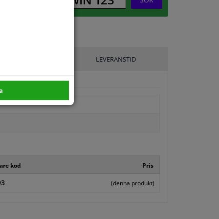
ILLVERKARE
LEVERANSTID
a
kare kod
Pris
93
(denna produkt)