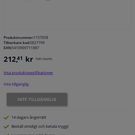
Fönster & Tillbehör
Interiör & bilklädsel
Produktnummer:
1157058
Tillverkare kod:
5827799
Bilvård & Tillbehör
EAN:
5410909711887
212,
kr
41
Inkl moms
Verkstad & Verktyg
Visa produktspecifikationer
Husbil, motorcykel, cykel & båt
Inte tillgänglig
Sensorer & Elsystem
INTE TILLGÄNGLIG
14 dagars
ångerrätt
Beställ
smidigt och betala tryggt