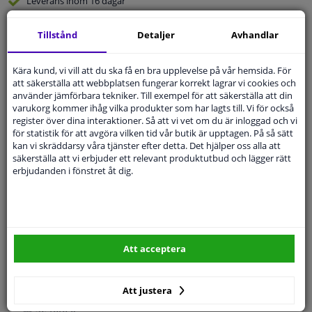
Leverans inom 16 dagar
Expert
Kundservice
Tillstånd
Detaljer
Avhandlar
Kundservice:
Inte Tillgänglig Via Telefon
Kära kund, vi vill att du ska få en bra upplevelse på vår hemsida. För
Ställ din fråga hos våra produktspecialister.
att säkerställa att webbplatsen fungerar korrekt lagrar vi cookies och
Frågor Och Svar
använder jämförbara tekniker. Till exempel för att säkerställa att din
varukorg kommer ihåg vilka produkter som har lagts till. Vi för också
register över dina interaktioner. Så att vi vet om du är inloggad och vi
för statistik för att avgöra vilken tid vår butik är upptagen. På så sätt
kan vi skräddarsy våra tjänster efter detta. Det hjälper oss alla att
säkerställa att vi erbjuder ett relevant produktutbud och lägger rätt
Modellmatchande garanti, Hitta rätt bildelar.
erbjudanden i fönstret åt dig.
Fyll i ditt registreringsnummer
eller
Välj din bil
.
SÖK
Att acceptera
Specifikationer
Att justera
🔺 Se foto 0