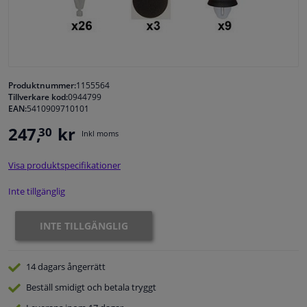
Fönster & Tillbehör
Interiör & bilklädsel
Produktnummer:
1155564
Tillverkare kod:
0944799
Bilvård & Tillbehör
EAN:
5410909710101
247,
kr
30
Inkl moms
Verkstad & Verktyg
Visa produktspecifikationer
Husbil, motorcykel, cykel & båt
Inte tillgänglig
Sensorer & Elsystem
INTE TILLGÄNGLIG
14 dagars
ångerrätt
Beställ
smidigt och betala tryggt