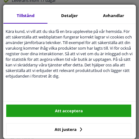
Leverans inom 17 dagar
Expert
Kundservice
Tillstånd
Detaljer
Avhandlar
Kundservice:
Inte Tillgänglig Via Telefon
Kära kund, vi vill att du ska få en bra upplevelse på vår hemsida. För
Ställ din fråga hos våra produktspecialister.
att säkerställa att webbplatsen fungerar korrekt lagrar vi cookies och
Frågor Och Svar
använder jämförbara tekniker. Till exempel för att säkerställa att din
varukorg kommer ihåg vilka produkter som har lagts till. Vi för också
register över dina interaktioner. Så att vi vet om du är inloggad och vi
för statistik för att avgöra vilken tid vår butik är upptagen. På så sätt
kan vi skräddarsy våra tjänster efter detta. Det hjälper oss alla att
säkerställa att vi erbjuder ett relevant produktutbud och lägger rätt
Modellmatchande garanti, Hitta rätt bildelar.
erbjudanden i fönstret åt dig.
Fyll i ditt registreringsnummer
eller
Välj din bil
.
SÖK
Att acceptera
Specifikationer
Att justera
🔺 Se foto 0