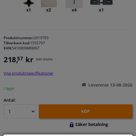
Fönster & Tillbehör
Interiör & bilklädsel
Produktnummer:
2019705
Tillverkare kod:
1555797
Bilvård & Tillbehör
EAN:
5410909889067
218,
kr
57
Inkl moms
Verkstad & Verktyg
Visa produktspecifikationer
Husbil, motorcykel, cykel & båt
Levereras 13-08-2026
I lager
Sensorer & Elsystem
Antal:
KÖP
Säker betalning