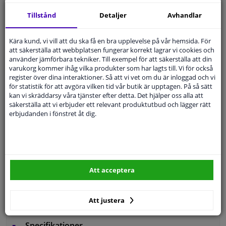
14 dagars
ångerrätt
Tillstånd
Detaljer
Avhandlar
Beställ
smidigt och betala tryggt
Leverans inom 3 dagar
Kära kund, vi vill att du ska få en bra upplevelse på vår hemsida. För
att säkerställa att webbplatsen fungerar korrekt lagrar vi cookies och
Expert
Kundservice
använder jämförbara tekniker. Till exempel för att säkerställa att din
varukorg kommer ihåg vilka produkter som har lagts till. Vi för också
register över dina interaktioner. Så att vi vet om du är inloggad och vi
Kundservice:
Inte Tillgänglig Via Telefon
för statistik för att avgöra vilken tid vår butik är upptagen. På så sätt
Ställ din fråga hos våra produktspecialister.
kan vi skräddarsy våra tjänster efter detta. Det hjälper oss alla att
Frågor Och Svar
säkerställa att vi erbjuder ett relevant produktutbud och lägger rätt
erbjudanden i fönstret åt dig.
Modellmatchande garanti, Hitta rätt bildelar.
Fyll i ditt registreringsnummer
eller
Välj din bil
.
Att acceptera
SÖK
Att justera
Specifikationer