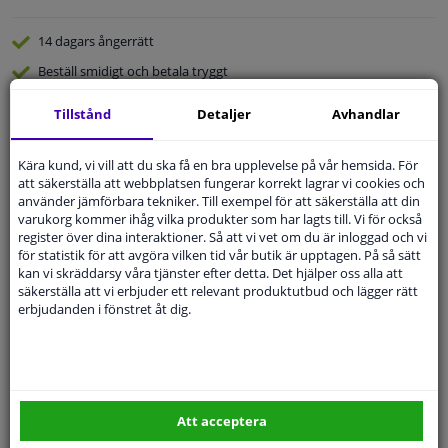
14 dagars
ångerrätt
Beställ
smidigt och betala tryggt
Leverans inom 4 dagar
Tillstånd
Detaljer
Avhandlar
Expert
Kundservice
Kära kund, vi vill att du ska få en bra upplevelse på vår hemsida. För
att säkerställa att webbplatsen fungerar korrekt lagrar vi cookies och
Kundservice:
08-446 81 232
använder jämförbara tekniker. Till exempel för att säkerställa att din
Ställ din fråga hos våra produktspecialister.
varukorg kommer ihåg vilka produkter som har lagts till. Vi för också
Frågor Och Svar
register över dina interaktioner. Så att vi vet om du är inloggad och vi
för statistik för att avgöra vilken tid vår butik är upptagen. På så sätt
kan vi skräddarsy våra tjänster efter detta. Det hjälper oss alla att
säkerställa att vi erbjuder ett relevant produktutbud och lägger rätt
erbjudanden i fönstret åt dig.
Modellmatchande garanti, Hitta rätt bildelar.
Fyll i ditt registreringsnummer
eller
Välj din bil
.
SÖK
Att acceptera