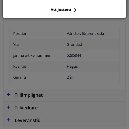
Specifikationer
Att justera
Position
Vänster, förarens sida
Yta
Grundad
jämna artikelnummer
5235844
Kvalitet
Hagus
Garanti
2 år
Tillämplighet
Tillverkare
Leveranstid