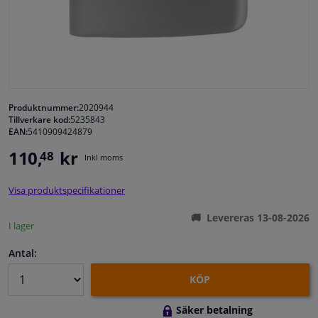
Fönster & Tillbehör
Interiör & bilklädsel
Bilvård & Tillbehör
Produktnummer:
2020944
Tillverkare kod:
5235843
EAN:
5410909424879
Verkstad & Verktyg
110,
kr
48
Inkl moms
Husbil, motorcykel, cykel & båt
Visa produktspecifikationer
Sensorer & Elsystem
Levereras 13-08-2026
I lager
Antal:
KÖP
Säker betalning