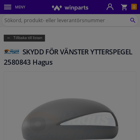
Kun
0
MENY
Karosseri
Sök
på
SÖ
Belysning
Winparts.se
Tillbaka till listan
Bromssystem
SKYDD FÖR VÄNSTER YTTERSPEGEL
Avgassystem
2580843 Hagus
Chassidelar
Kylsystem & Värmesystem
Motordelar
Filter & Vätskor
Bagage & Transport