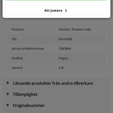
Specifikationer
Att justera
Position
Vänster, förarens sida
Yta
Grundad
jämna artikelnummer
2580844
Kvalitet
Hagus
Garanti
2 år
Liknande produkter från andra tillverkare
Tillämplighet
Originalnummer