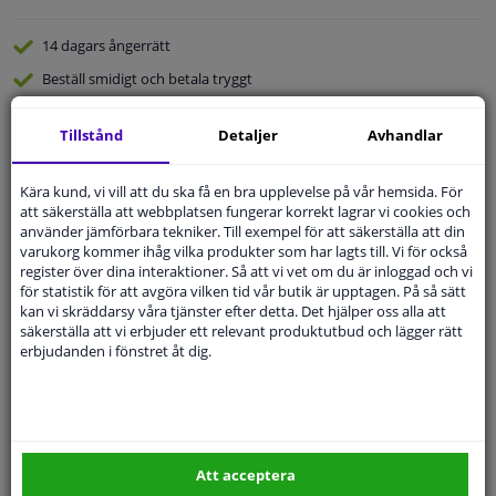
14 dagars
ångerrätt
Beställ
smidigt och betala tryggt
Leverans inom 3 dagar
Tillstånd
Detaljer
Avhandlar
Expert
Kundservice
Kära kund, vi vill att du ska få en bra upplevelse på vår hemsida. För
att säkerställa att webbplatsen fungerar korrekt lagrar vi cookies och
Kundservice:
Inte Tillgänglig Via Telefon
använder jämförbara tekniker. Till exempel för att säkerställa att din
Ställ din fråga hos våra produktspecialister.
varukorg kommer ihåg vilka produkter som har lagts till. Vi för också
Frågor Och Svar
register över dina interaktioner. Så att vi vet om du är inloggad och vi
för statistik för att avgöra vilken tid vår butik är upptagen. På så sätt
kan vi skräddarsy våra tjänster efter detta. Det hjälper oss alla att
säkerställa att vi erbjuder ett relevant produktutbud och lägger rätt
erbjudanden i fönstret åt dig.
Modellmatchande garanti, Hitta rätt bildelar.
Fyll i ditt registreringsnummer
eller
Välj din bil
.
SÖK
Att acceptera