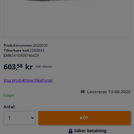
Fönster & Tillbehör
Interiör & bilklädsel
Bilvård & Tillbehör
Produktnummer:
2020030
Tillverkare kod:
2580843
EAN:
5410909746629
Verkstad & Verktyg
603,
kr
58
Inkl moms
Husbil, motorcykel, cykel & båt
Visa produktspecifikationer
Sensorer & Elsystem
Levereras 13-08-2026
I lager
Antal:
KÖP
Säker betalning