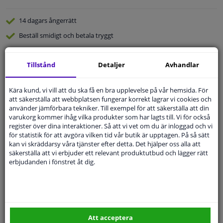
14 dagars
ångerrätt
Beställ
smidigt och betala tryggt
Leverans inom 4 dagar
Tillstånd
Detaljer
Avhandlar
Expert
Kundservice
Kära kund, vi vill att du ska få en bra upplevelse på vår hemsida. För
Kundservice:
Inte Tillgänglig Via Telefon
att säkerställa att webbplatsen fungerar korrekt lagrar vi cookies och
Ställ din fråga hos våra produktspecialister.
använder jämförbara tekniker. Till exempel för att säkerställa att din
Frågor Och Svar
varukorg kommer ihåg vilka produkter som har lagts till. Vi för också
register över dina interaktioner. Så att vi vet om du är inloggad och vi
för statistik för att avgöra vilken tid vår butik är upptagen. På så sätt
kan vi skräddarsy våra tjänster efter detta. Det hjälper oss alla att
säkerställa att vi erbjuder ett relevant produktutbud och lägger rätt
erbjudanden i fönstret åt dig.
Modellmatchande garanti, Hitta rätt bildelar.
Fyll i ditt registreringsnummer
eller
Välj din bil
.
SÖK
Att acceptera