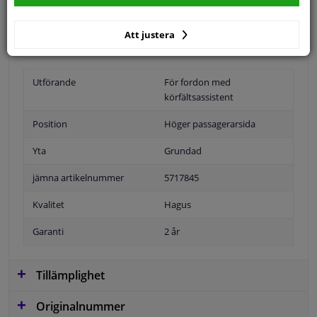
Specifikationer
Att justera
Utförande
För fordon med
körfältsassistent
Position
Höger passagerarsida
Yta
Grundad
jämna artikelnummer
5717845
Kvalitet
Hagus
Garanti
2 år
Tillämplighet
Originalnummer