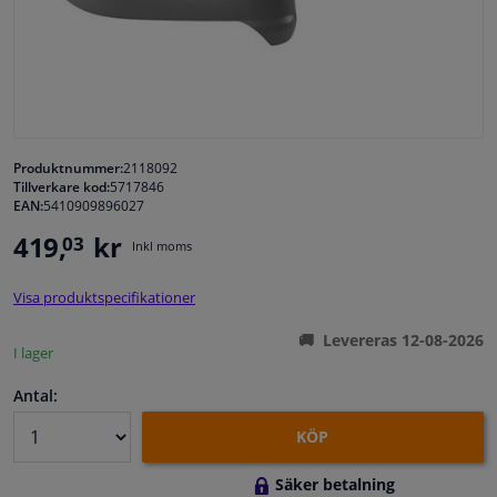
Fönster & Tillbehör
Interiör & bilklädsel
Bilvård & Tillbehör
Produktnummer:
2118092
Tillverkare kod:
5717846
EAN:
5410909896027
Verkstad & Verktyg
419,
kr
03
Inkl moms
Husbil, motorcykel, cykel & båt
Visa produktspecifikationer
Sensorer & Elsystem
Levereras 12-08-2026
I lager
Antal:
KÖP
Säker betalning