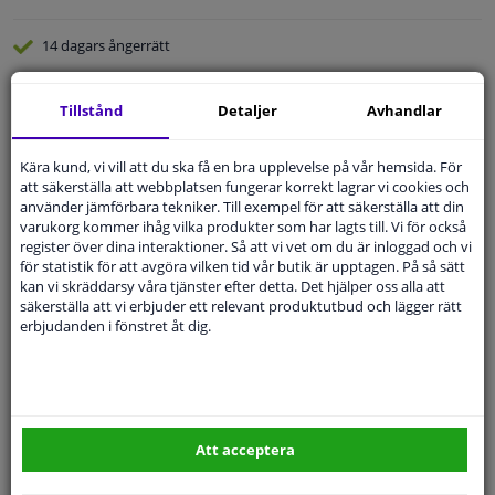
14 dagars
ångerrätt
Beställ
smidigt och betala tryggt
Tillstånd
Detaljer
Avhandlar
Leverans inom 3 dagar
Expert
Kundservice
Kära kund, vi vill att du ska få en bra upplevelse på vår hemsida. För
att säkerställa att webbplatsen fungerar korrekt lagrar vi cookies och
använder jämförbara tekniker. Till exempel för att säkerställa att din
Kundservice:
Inte Tillgänglig Via Telefon
varukorg kommer ihåg vilka produkter som har lagts till. Vi för också
Ställ din fråga hos våra produktspecialister.
register över dina interaktioner. Så att vi vet om du är inloggad och vi
Frågor Och Svar
för statistik för att avgöra vilken tid vår butik är upptagen. På så sätt
kan vi skräddarsy våra tjänster efter detta. Det hjälper oss alla att
säkerställa att vi erbjuder ett relevant produktutbud och lägger rätt
erbjudanden i fönstret åt dig.
Modellmatchande garanti, Hitta rätt bildelar.
Fyll i ditt registreringsnummer
eller
Välj din bil
.
SÖK
Att acceptera