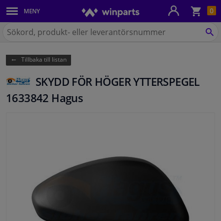
Kun
0
MENY
Karosseri
Sök
på
SÖ
Belysning
Winparts.se
Tillbaka till listan
Bromssystem
SKYDD FÖR HÖGER YTTERSPEGEL
Avgassystem
1633842 Hagus
Chassidelar
Kylsystem & Värmesystem
Motordelar
Filter & Vätskor
Bagage & Transport