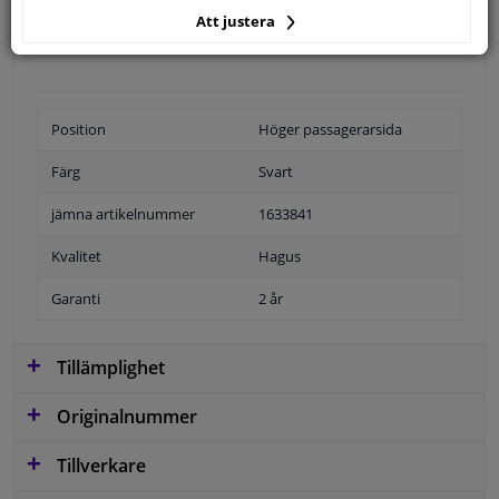
Att justera
Specifikationer
Position
Höger passagerarsida
Färg
Svart
jämna artikelnummer
1633841
Kvalitet
Hagus
Garanti
2 år
Tillämplighet
Originalnummer
Tillverkare