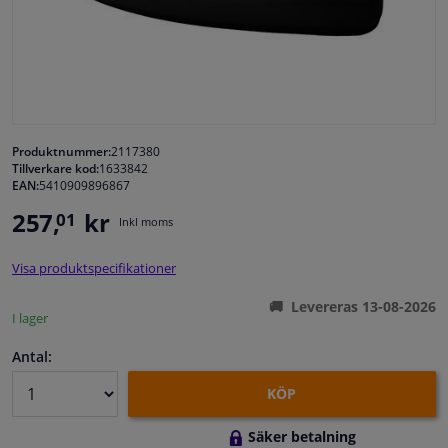
Fönster & Tillbehör
Interiör & bilklädsel
Bilvård & Tillbehör
Produktnummer:
2117380
Tillverkare kod:
1633842
EAN:
5410909896867
Verkstad & Verktyg
257,
kr
01
Inkl moms
Husbil, motorcykel, cykel & båt
Visa produktspecifikationer
Sensorer & Elsystem
Levereras 13-08-2026
I lager
Antal:
KÖP
Säker betalning