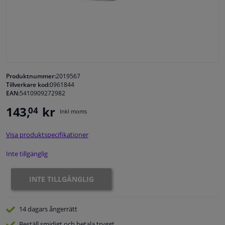
Fönster & Tillbehör
Interiör & bilklädsel
Bilvård & Tillbehör
Produktnummer:
2019567
Tillverkare kod:
0961844
EAN:
5410909272982
Verkstad & Verktyg
143,
kr
04
Inkl moms
Husbil, motorcykel, cykel & båt
Visa produktspecifikationer
Sensorer & Elsystem
Inte tillgänglig
INTE TILLGÄNGLIG
14 dagars
ångerrätt
Beställ
smidigt och betala tryggt