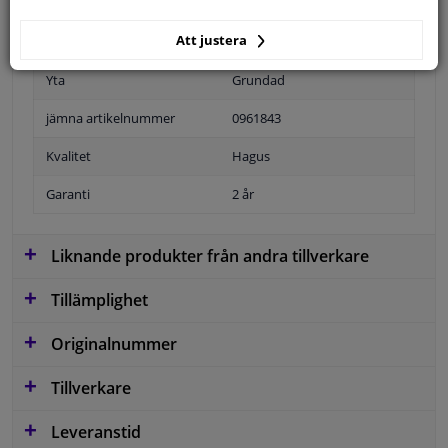
Att justera
Position
Höger passagerarsida
Yta
Grundad
jämna artikelnummer
0961843
Kvalitet
Hagus
Garanti
2 år
Liknande produkter från andra tillverkare
Tillämplighet
Originalnummer
Tillverkare
Leveranstid