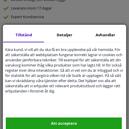
Leverans inom 17 dagar
Expert
Kundservice
Kundservice:
08-446 81 232
Tillstånd
Detaljer
Avhandlar
Ställ din fråga hos våra produktspecialister.
Frågor Och Svar
Kära kund, vi vill att du ska få en bra upplevelse på vår hemsida. För
att säkerställa att webbplatsen fungerar korrekt lagrar vi cookies och
använder jämförbara tekniker. Till exempel för att säkerställa att din
varukorg kommer ihåg vilka produkter som har lagts till. Vi för också
register över dina interaktioner. Så att vi vet om du är inloggad och vi
Modellmatchande garanti, Hitta rätt bildelar.
för statistik för att avgöra vilken tid vår butik är upptagen. På så sätt
kan vi skräddarsy våra tjänster efter detta. Det hjälper oss alla att
Fyll i ditt registreringsnummer
eller
Välj din bil
.
säkerställa att vi erbjuder ett relevant produktutbud och lägger rätt
erbjudanden i fönstret åt dig.
SÖK
Specifikationer
Att acceptera