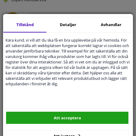
Kundservice:
08-446 81 232
Ställ din fråga hos våra produktspecialister.
Tillstånd
Detaljer
Avhandlar
Frågor Och Svar
Kära kund, vi vill att du ska få en bra upplevelse på vår hemsida. För
att säkerställa att webbplatsen fungerar korrekt lagrar vi cookies och
använder jämförbara tekniker. Till exempel för att säkerställa att din
varukorg kommer ihåg vilka produkter som har lagts till. Vi för också
Modellmatchande garanti, Hitta rätt bildelar.
register över dina interaktioner. Så att vi vet om du är inloggad och vi
för statistik för att avgöra vilken tid vår butik är upptagen. På så sätt
Fyll i ditt registreringsnummer
eller
Välj din bil
.
kan vi skräddarsy våra tjänster efter detta. Det hjälper oss alla att
säkerställa att vi erbjuder ett relevant produktutbud och lägger rätt
SÖK
erbjudanden i fönstret åt dig.
Specifikationer
Att acceptera
Position
Vänster, förarens sida
Att justera