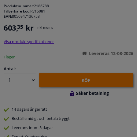
Produktnummer:
2186788
Tillverkare kod:
RV16081
Fönster & Tillbehör
EAN:
8050947136753
603,
kr
35
Inkl moms
Interiör & bilklädsel
Visa produktspecifikationer
Bilvård & Tillbehör
Levereras 12-08-2026
I lager
Verkstad & Verktyg
Antal:
Husbil, motorcykel, cykel & båt
KÖP
Säker betalning
Sensorer & Elsystem
14 dagars
ångerrätt
Beställ
smidigt och betala tryggt
Leverans inom 5 dagar
Expert
Kundservice