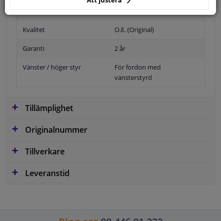
Yta
Grundad
Kvalitet
O.E. (Original)
Garanti
2 år
Vänster / höger styr
För fordon med
vänsterstyrd
Tillämplighet
Originalnummer
Tillverkare
Leveranstid