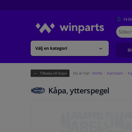
14 D
Sök
på
Winpart
Välj en kategori
Bi
Du är här:
Home
Karosseri
Ka
Tillbaka till listan
Kåpa, ytterspegel