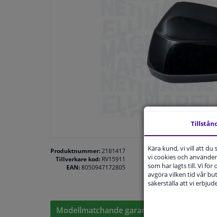
Tillstån
Kära kund, vi vill att d
Produktnummer:
2181417
vi cookies och använder 
Tillverkare kod:
RV15911
som har lagts till. Vi för
EAN:
8050947172805
avgöra vilken tid vår but
säkerställa att vi erbju
Modellmatchande garanti, Hitta rätt bildelar