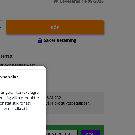
Levereras 14-08-2026
KÖP
Säker betalning
gerrätt
gt och betala tryggt
om 5 dagar
vhandlar
service
 fungerar korrekt lagrar
r ihåg vilka produkter
Kundservice:
08-446 81 232
r statistik för att
Ställ din fråga hos våra produktspecialister.
per oss alla att
Frågor Och Svar
SÖK