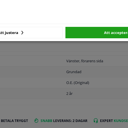
tt justera
Att accepter
MPLIGHET
ORIGINALNUMMER
T
Vänster, förarens sida
Grundad
O.E. (Original)
2 år
 BETALA TRYGGT
SNABB
LEVERANS: 2 DAGAR
EXPERT
KUNDSE