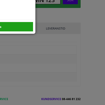
a
ILLVERKARE
LEVERANSTID
RVICE
KUNDSERVICE
08-446 81 232