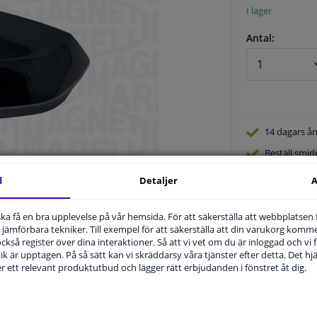
I lager
Antal:
14 dagars
ån
Beställ
smidi
Leverans in
d
Detaljer
A
Expert
Kund
u ska få en bra upplevelse på vår hemsida. För att säkerställa att webbplatsen
jämförbara tekniker. Till exempel för att säkerställa att din varukorg komme
 också register över dina interaktioner. Så att vi vet om du är inloggad och vi fö
ik är upptagen. På så sätt kan vi skräddarsy våra tjänster efter detta. Det hjäl
der ett relevant produktutbud och lägger rätt erbjudanden i fönstret åt dig.
.