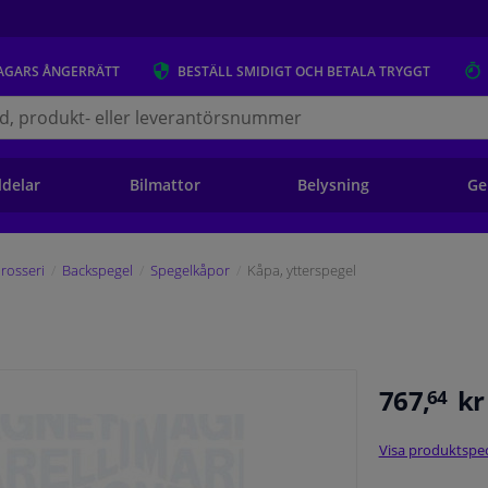
AGARS
ÅNGERRÄTT
BESTÄLL
SMIDIGT OCH BETALA TRYGGT
s.se
ldelar
Bilmattor
Belysning
Ge
rosseri
Backspegel
Spegelkåpor
Kåpa, ytterspegel
767,
kr
64
Visa produktspec