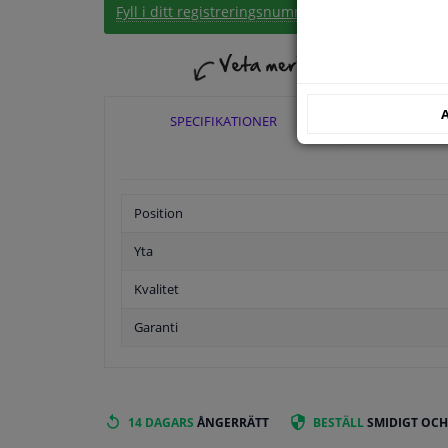
Fyll i ditt registreringsnummer
eller
Välj din bil
.
A
SPECIFIKATIONER
TILLÄ
Position
Yta
Kvalitet
Garanti
14 DAGARS
ÅNGERRÄTT
BESTÄLL
SMIDIGT OCH