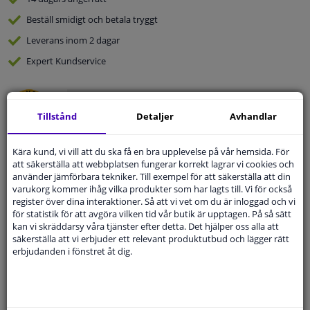
Beställ
smidigt och betala tryggt
Leverans inom 2 dagar
Expert
Kundservice
Kundservice:
Inte Tillgänglig Via Telefon
Ställ din fråga hos våra produktspecialister.
Tillstånd
Detaljer
Avhandlar
Frågor Och Svar
Kära kund, vi vill att du ska få en bra upplevelse på vår hemsida. För
att säkerställa att webbplatsen fungerar korrekt lagrar vi cookies och
använder jämförbara tekniker. Till exempel för att säkerställa att din
varukorg kommer ihåg vilka produkter som har lagts till. Vi för också
Modellmatchande garanti, Hitta rätt bildelar.
register över dina interaktioner. Så att vi vet om du är inloggad och vi
för statistik för att avgöra vilken tid vår butik är upptagen. På så sätt
Fyll i ditt registreringsnummer
eller
Välj din bil
.
kan vi skräddarsy våra tjänster efter detta. Det hjälper oss alla att
säkerställa att vi erbjuder ett relevant produktutbud och lägger rätt
SÖK
erbjudanden i fönstret åt dig.
Specifikationer