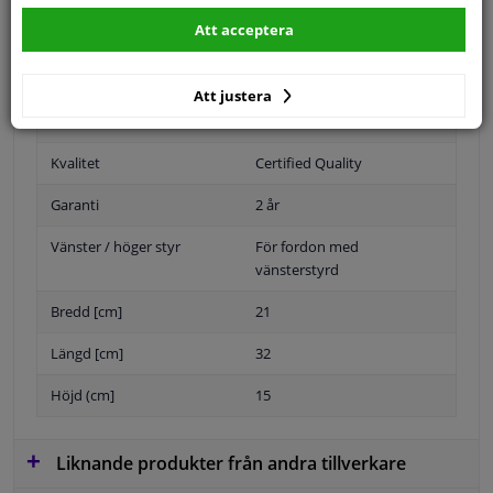
Att acceptera
Position
Höger passagerarsida
Att justera
Yta
Grundad
Kvalitet
Certified Quality
Garanti
2 år
Vänster / höger styr
För fordon med
vänsterstyrd
Bredd [cm]
21
Längd [cm]
32
Höjd (cm]
15
Liknande produkter från andra tillverkare