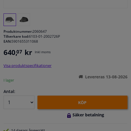
Fönster & Tillbehör
Interiör & bilklädsel
Produktnummer:
2060647
Tillverkare kod:
6103-01-2002726P
EAN:
5901655311068
Bilvård & Tillbehör
640,
kr
07
Inkl moms
Verkstad & Verktyg
Visa produktspecifikationer
Husbil, motorcykel, cykel & båt
Levereras 13-08-2026
I lager
Sensorer & Elsystem
Antal:
KÖP
Säker betalning
14 dagars
ångerrätt