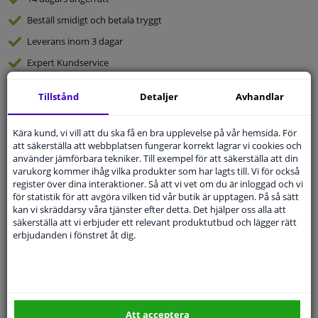
Beställ
smidigt och betala tryggt
Leverans inom 3 dagar
Expert
Kundservice
Tillstånd
Detaljer
Avhandlar
Kundservice:
08-446 81 232
Ställ din fråga hos våra produktspecialister.
Frågor Och Svar
Kära kund, vi vill att du ska få en bra upplevelse på vår hemsida. För
att säkerställa att webbplatsen fungerar korrekt lagrar vi cookies och
använder jämförbara tekniker. Till exempel för att säkerställa att din
varukorg kommer ihåg vilka produkter som har lagts till. Vi för också
register över dina interaktioner. Så att vi vet om du är inloggad och vi
för statistik för att avgöra vilken tid vår butik är upptagen. På så sätt
Modellmatchande garanti, Hitta rätt bildelar.
kan vi skräddarsy våra tjänster efter detta. Det hjälper oss alla att
säkerställa att vi erbjuder ett relevant produktutbud och lägger rätt
Fyll i ditt registreringsnummer
eller
Välj din bil
.
erbjudanden i fönstret åt dig.
SÖK
Specifikationer
Att acceptera