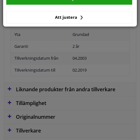
Att justera
Position
Höger passagerarsida
Yta
Grundad
Garanti
2 år
Tillverkningsdatum från
04.2003
Tillverkningsdatum till
02.2019
Liknande produkter från andra tillverkare
Tillämplighet
Originalnummer
Tillverkare