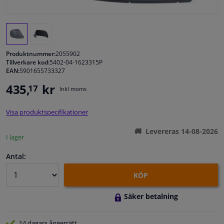
Fönster & Tillbehör
Interiör & bilklädsel
Produktnummer:
2055902
Tillverkare kod:
5402-04-1623315P
EAN:
5901655733327
Bilvård & Tillbehör
435,
kr
17
Inkl moms
Verkstad & Verktyg
Visa produktspecifikationer
Husbil, motorcykel, cykel & båt
Levereras 14-08-2026
I lager
Sensorer & Elsystem
Antal:
KÖP
Säker betalning
14 dagars
ångerrätt