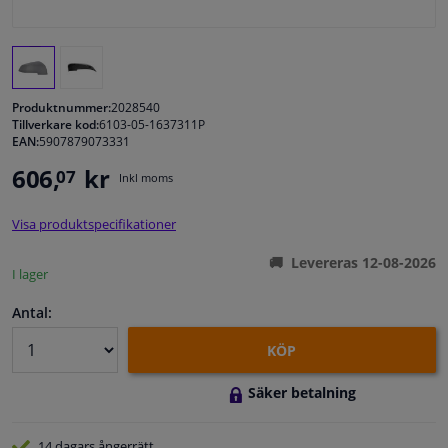
Fönster & Tillbehör
Interiör & bilklädsel
Produktnummer:
2028540
Tillverkare kod:
6103-05-1637311P
EAN:
5907879073331
Bilvård & Tillbehör
606,
kr
07
Inkl moms
Verkstad & Verktyg
Visa produktspecifikationer
Husbil, motorcykel, cykel & båt
Levereras 12-08-2026
I lager
Sensorer & Elsystem
Antal:
KÖP
Säker betalning
14 dagars
ångerrätt