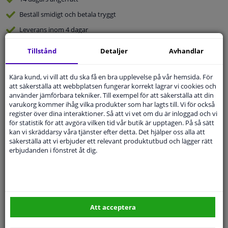
Beställ
smidigt och betala tryggt
Leverans inom 4 dagar
Expert
Kundservice
Tillstånd
Detaljer
Avhandlar
Kundservice:
Inte Tillgänglig Via Telefon
Kära kund, vi vill att du ska få en bra upplevelse på vår hemsida. För
Ställ din fråga hos våra produktspecialister.
att säkerställa att webbplatsen fungerar korrekt lagrar vi cookies och
Frågor Och Svar
använder jämförbara tekniker. Till exempel för att säkerställa att din
varukorg kommer ihåg vilka produkter som har lagts till. Vi för också
register över dina interaktioner. Så att vi vet om du är inloggad och vi
för statistik för att avgöra vilken tid vår butik är upptagen. På så sätt
kan vi skräddarsy våra tjänster efter detta. Det hjälper oss alla att
säkerställa att vi erbjuder ett relevant produktutbud och lägger rätt
Modellmatchande garanti, Hitta rätt bildelar.
erbjudanden i fönstret åt dig.
Fyll i ditt registreringsnummer
eller
Välj din bil
.
SÖK
Att acceptera
Specifikationer