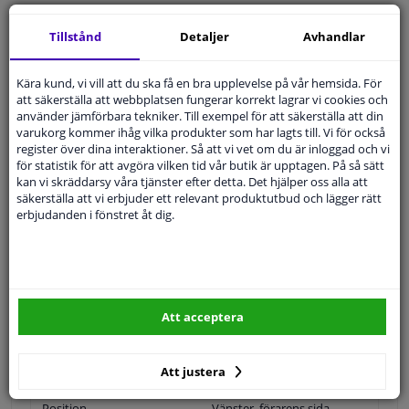
Expert
Kundservice
Tillstånd
Detaljer
Avhandlar
Kundservice:
08-446 81 232
Kära kund, vi vill att du ska få en bra upplevelse på vår hemsida. För
Ställ din fråga hos våra produktspecialister.
att säkerställa att webbplatsen fungerar korrekt lagrar vi cookies och
Frågor Och Svar
använder jämförbara tekniker. Till exempel för att säkerställa att din
varukorg kommer ihåg vilka produkter som har lagts till. Vi för också
register över dina interaktioner. Så att vi vet om du är inloggad och vi
för statistik för att avgöra vilken tid vår butik är upptagen. På så sätt
kan vi skräddarsy våra tjänster efter detta. Det hjälper oss alla att
Modellmatchande garanti, Hitta rätt bildelar.
säkerställa att vi erbjuder ett relevant produktutbud och lägger rätt
erbjudanden i fönstret åt dig.
Fyll i ditt registreringsnummer
eller
Välj din bil
.
SÖK
Att acceptera
Specifikationer
Att justera
Position
Vänster, förarens sida