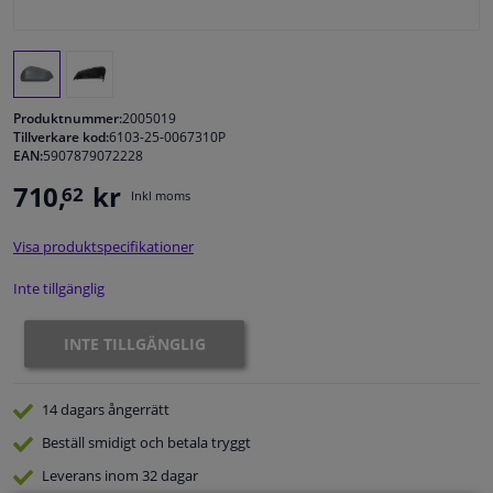
Fönster & Tillbehör
Interiör & bilklädsel
Produktnummer:
2005019
Tillverkare kod:
6103-25-0067310P
EAN:
5907879072228
Bilvård & Tillbehör
710,
kr
62
Inkl moms
Verkstad & Verktyg
Visa produktspecifikationer
Husbil, motorcykel, cykel & båt
Inte tillgänglig
Sensorer & Elsystem
INTE TILLGÄNGLIG
14 dagars
ångerrätt
Beställ
smidigt och betala tryggt
Leverans inom 32 dagar