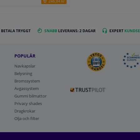
246,84 kr
 BETALA TRYGGT
SNABB
LEVERANS: 2 DAGAR
EXPERT
KUNDSE
POPULÄR
Navkapslar
Belysning
Bromssystem
Avgassystem
Gummi bilmattor
Privacy shades
Dragkrokar
Olja och filter