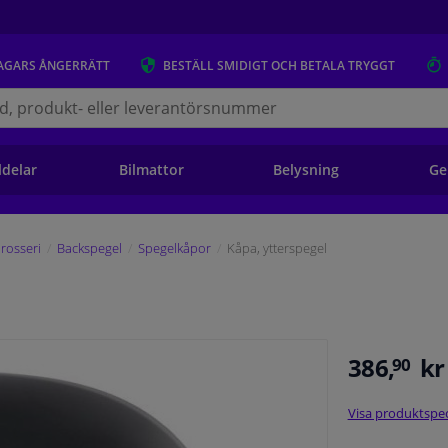
AGARS
ÅNGERRÄTT
BESTÄLL
SMIDIGT OCH BETALA TRYGGT
s.se
ldelar
Bilmattor
Belysning
Ge
rosseri
Backspegel
Spegelkåpor
Kåpa, ytterspegel
386,
kr
90
Visa produktspec