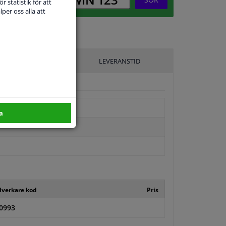
r statistik för att
per oss alla att
ILLVERKARE
LEVERANSTID
a
llverkare kod
Pris
0993