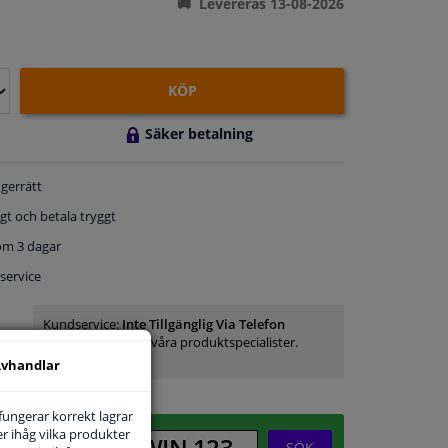
Levereras 13-08-2026
KÖP
Säker betalning
gerrätt
gt och betala tryggt
om 3 dagar
service
Kundservice:
Inte Tillgänglig Via Telefon
Ställ din fråga hos våra produktspecialister.
Frågor Och Svar
vhandlar
 fungerar korrekt lagrar
r ihåg vilka produkter
SÖK