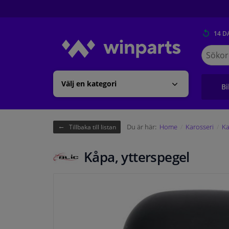
14 D
Sök
på
Winpart
Välj en kategori
Bi
Du är här:
Home
Karosseri
Ka
Tillbaka till listan
Kåpa, ytterspegel