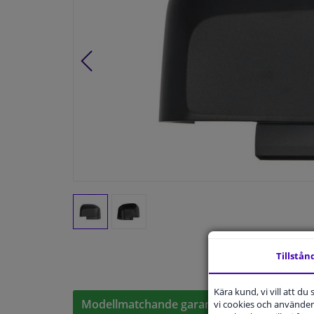
Tillstån
Kära kund, vi vill att d
Modellmatchande garanti, Hitta rätt bildelar
vi cookies och använder 