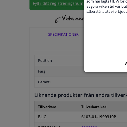
som har lagts till. Vi för
Fyll i ditt registreringsnummer
eller
Välj din bil
.
avgöra vilken tid vår but
säkerställa att vi erbju
SPECIFIKATIONER
TILLÄ
Position
A
Färg
Garanti
Liknande produkter från andra tillver
Tillverkare
Tillverkare kod
BLIC
6103-01-1999310P