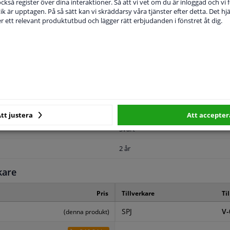
 också register över dina interaktioner. Så att vi vet om du är inloggad och vi fö
ik är upptagen. På så sätt kan vi skräddarsy våra tjänster efter detta. Det hjäl
der ett relevant produktutbud och lägger rätt erbjudanden i fönstret åt dig.
MPLIGHET
ORIGINALNUMMER
T
Vänster, förarens sida
tt justera
Att accepter
Svart
2 år
kare
Pris
Tillverkare
Ti
SPJ
V-
(denna produkt)