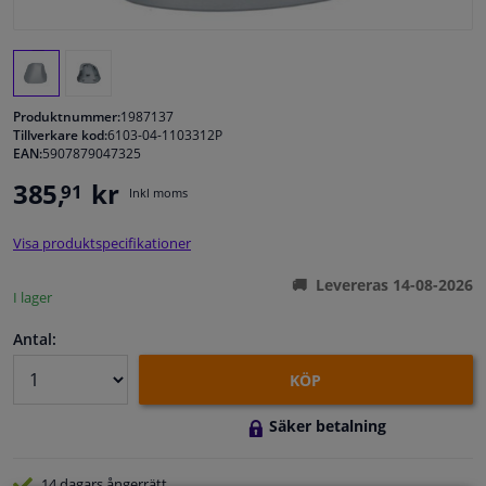
Fönster & Tillbehör
Interiör & bilklädsel
Produktnummer:
1987137
Tillverkare kod:
6103-04-1103312P
EAN:
5907879047325
Bilvård & Tillbehör
385,
kr
91
Inkl moms
Verkstad & Verktyg
Visa produktspecifikationer
Husbil, motorcykel, cykel & båt
Levereras 14-08-2026
I lager
Sensorer & Elsystem
Antal:
KÖP
Säker betalning
14 dagars
ångerrätt