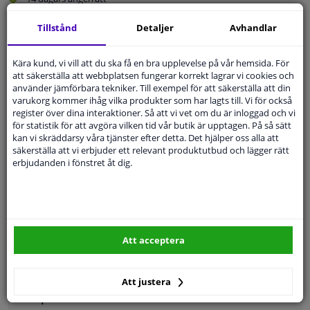
Beställ
smidigt och betala tryggt
Tillstånd
Detaljer
Avhandlar
Leverans inom 6 dagar
Expert
Kundservice
Kära kund, vi vill att du ska få en bra upplevelse på vår hemsida. För
att säkerställa att webbplatsen fungerar korrekt lagrar vi cookies och
använder jämförbara tekniker. Till exempel för att säkerställa att din
varukorg kommer ihåg vilka produkter som har lagts till. Vi för också
Kundservice:
Inte Tillgänglig Via Telefon
register över dina interaktioner. Så att vi vet om du är inloggad och vi
Ställ din fråga hos våra produktspecialister.
för statistik för att avgöra vilken tid vår butik är upptagen. På så sätt
Frågor Och Svar
kan vi skräddarsy våra tjänster efter detta. Det hjälper oss alla att
säkerställa att vi erbjuder ett relevant produktutbud och lägger rätt
erbjudanden i fönstret åt dig.
Modellmatchande garanti, Hitta rätt bildelar.
Fyll i ditt registreringsnummer
eller
Välj din bil
.
Att acceptera
SÖK
Att justera
Specifikationer