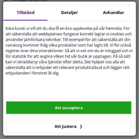
Beställ
smidigt och betala tryggt
Tillstånd
Detaljer
Avhandlar
Leverans inom 5 dagar
Expert
Kundservice
Kära kund, vi vill att du ska få en bra upplevelse på vår hemsida. För
att säkerställa att webbplatsen fungerar korrekt lagrar vi cookies och
använder jämförbara tekniker. Till exempel för att säkerställa att din
varukorg kommer ihåg vilka produkter som har lagts till. Vi för också
Kundservice:
Inte Tillgänglig Via Telefon
register över dina interaktioner. Så att vi vet om du är inloggad och vi
Ställ din fråga hos våra produktspecialister.
för statistik för att avgöra vilken tid vår butik är upptagen. På så sätt
Frågor Och Svar
kan vi skräddarsy våra tjänster efter detta. Det hjälper oss alla att
säkerställa att vi erbjuder ett relevant produktutbud och lägger rätt
erbjudanden i fönstret åt dig.
Modellmatchande garanti, Hitta rätt bildelar.
Fyll i ditt registreringsnummer
eller
Välj din bil
.
Att acceptera
SÖK
Att justera
Specifikationer