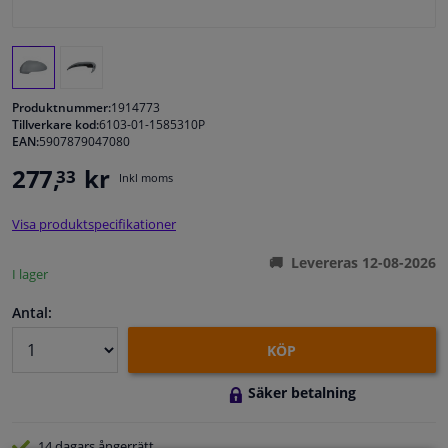
Fönster & Tillbehör
Interiör & bilklädsel
Produktnummer:
1914773
Tillverkare kod:
6103-01-1585310P
EAN:
5907879047080
Bilvård & Tillbehör
277,
kr
33
Inkl moms
Verkstad & Verktyg
Visa produktspecifikationer
Husbil, motorcykel, cykel & båt
Levereras 12-08-2026
I lager
Sensorer & Elsystem
Antal:
KÖP
Säker betalning
14 dagars
ångerrätt