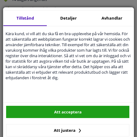
Beställ
smidigt och betala tryggt
Leverans inom 4 dagar
Tillstånd
Detaljer
Avhandlar
Expert
Kundservice
Kära kund, vi vill att du ska få en bra upplevelse på vår hemsida. För
att säkerställa att webbplatsen fungerar korrekt lagrar vi cookies och
använder jämförbara tekniker. Till exempel för att säkerställa att din
Kundservice:
Inte Tillgänglig Via Telefon
varukorg kommer ihåg vilka produkter som har lagts till. Vi för också
Ställ din fråga hos våra produktspecialister.
register över dina interaktioner. Så att vi vet om du är inloggad och vi
Frågor Och Svar
för statistik för att avgöra vilken tid vår butik är upptagen. På så sätt
kan vi skräddarsy våra tjänster efter detta. Det hjälper oss alla att
säkerställa att vi erbjuder ett relevant produktutbud och lägger rätt
erbjudanden i fönstret åt dig.
Modellmatchande garanti, Hitta rätt bildelar.
Fyll i ditt registreringsnummer
eller
Välj din bil
.
SÖK
Att acceptera
Att justera
Specifikationer