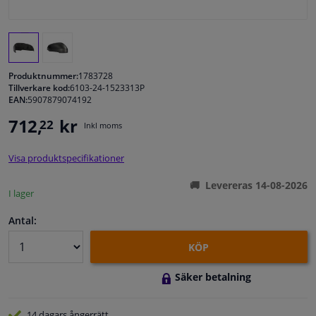
Fönster & Tillbehör
Interiör & bilklädsel
Produktnummer:
1783728
Tillverkare kod:
6103-24-1523313P
EAN:
5907879074192
Bilvård & Tillbehör
712,
kr
22
Inkl moms
Verkstad & Verktyg
Visa produktspecifikationer
Husbil, motorcykel, cykel & båt
Levereras 14-08-2026
I lager
Sensorer & Elsystem
Antal:
KÖP
Säker betalning
14 dagars
ångerrätt