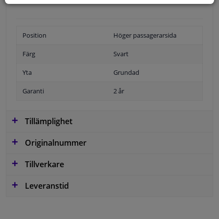
Position
Höger passagerarsida
Färg
Svart
Yta
Grundad
Garanti
2 år
Tillämplighet
Originalnummer
Tillverkare
Leveranstid