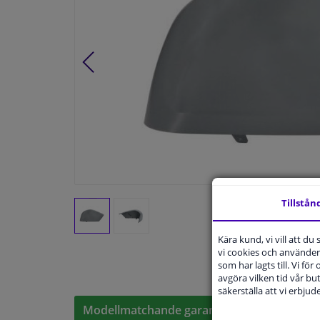
Tillstån
Kära kund, vi vill att d
vi cookies och använder 
som har lagts till. Vi för
avgöra vilken tid vår but
säkerställa att vi erbju
Modellmatchande garanti, Hitta rätt bildelar