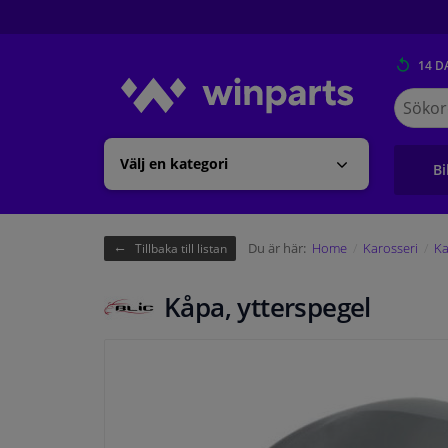
14 D
Sök
på
Winpart
Välj en kategori
Bi
Du är här:
Home
Karosseri
Ka
Tillbaka till listan
Kåpa, ytterspegel