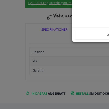
Fyll i ditt registreringsnummer
eller
Välj din bil
.
SPECIFIKATIONER
TILLÄ
A
Position
Yta
Garanti
14 DAGARS
ÅNGERRÄTT
BESTÄLL
SMIDIGT OCH