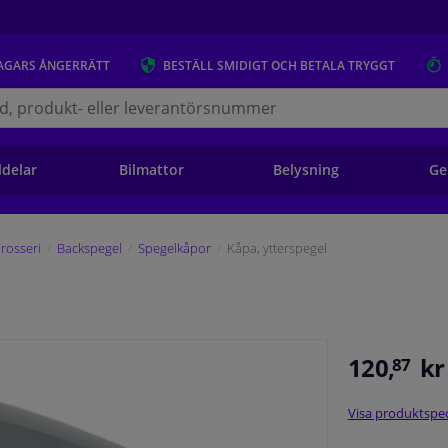
AGARS
ÅNGERRÄTT
BESTÄLL
SMIDIGT OCH BETALA TRYGGT
s.se
ldelar
Bilmattor
Belysning
Ge
rosseri
Backspegel
Spegelkåpor
Kåpa, ytterspegel
120,
kr
87
Visa produktspec