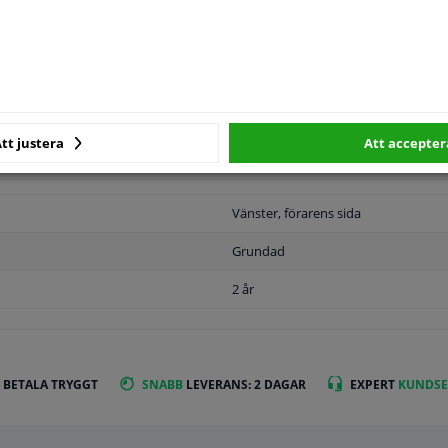
MPLIGHET
ORIGINALNUMMER
T
tt justera
Att accepter
Vänster, förarens sida
Grundad
2 år
 BETALA TRYGGT
SNABB
LEVERANS: 2 DAGAR
EXPERT
KUNDSE