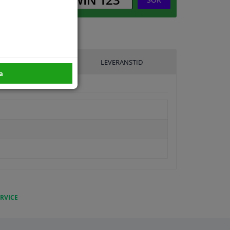
ILLVERKARE
LEVERANSTID
a
RVICE