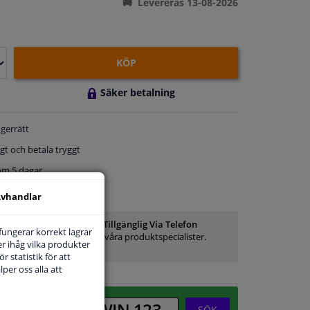
Levereras 13-08-2026
KÖP
Säker betalning
gerrätt
gt och betala tryggt
om 5 dagar
service
vhandlar
Kundservice:
Inte Tillgänglig Via Telefon
 fungerar korrekt lagrar
Ställ din fråga hos våra produktspecialister.
r ihåg vilka produkter
Frågor Och Svar
r statistik för att
per oss alla att
SÖK