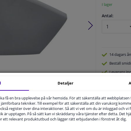
I lager
Antal:
14 dagars
ån
Beställ
smidi
Leverans in
Expert
Kund
d
Detaljer
A
Produktnummer:
1783694
Tillverkare kod:
6103-21-2323310P
EAN:
5907879060126
u ska få en bra upplevelse på vår hemsida. För att säkerställa att webbplatsen
jämförbara tekniker. Till exempel för att säkerställa att din varukorg komme
 också register över dina interaktioner. Så att vi vet om du är inloggad och vi fö
ik är upptagen. På så sätt kan vi skräddarsy våra tjänster efter detta. Det hjäl
der ett relevant produktutbud och lägger rätt erbjudanden i fönstret åt dig.
.