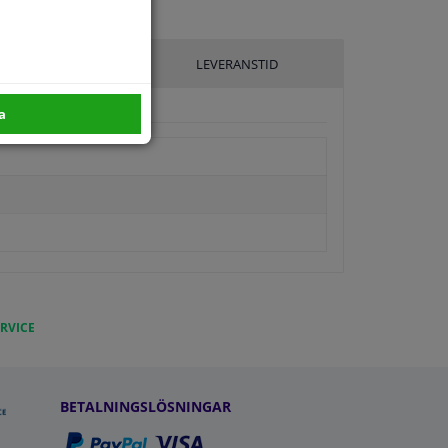
ILLVERKARE
LEVERANSTID
a
RVICE
BETALNINGSLÖSNINGAR