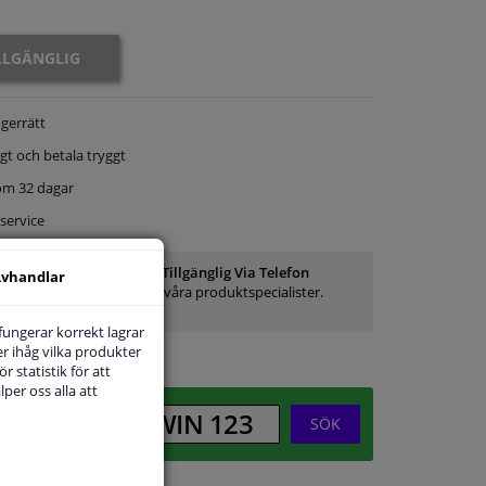
ILLGÄNGLIG
gerrätt
gt och betala tryggt
om 32 dagar
service
Kundservice:
Inte Tillgänglig Via Telefon
vhandlar
Ställ din fråga hos våra produktspecialister.
Frågor Och Svar
 fungerar korrekt lagrar
r ihåg vilka produkter
r statistik för att
per oss alla att
SÖK