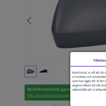
Tillstån
Kära kund, vi vill att d
vi cookies och använder 
som har lagts till. Vi för
avgöra vilken tid vår but
Modellmatchande garanti, Hitta rätt bildelar
säkerställa att vi erbju
Fyll i ditt registreringsnummer
eller
Välj din bil
.