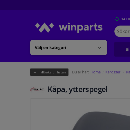
14 D
Sök
på
Winpart
Välj en kategori
Bi
Du är här:
Home
Karosseri
Ka
Tillbaka till listan
Kåpa, ytterspegel