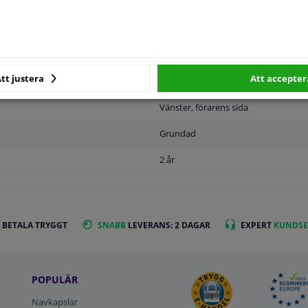
MPLIGHET
ORIGINALNUMMER
T
tt justera
Att accepter
Vänster, förarens sida
Grundad
2 år
 BETALA TRYGGT
SNABB
LEVERANS: 2 DAGAR
EXPERT
KUNDSE
POPULÄR
Navkapslar