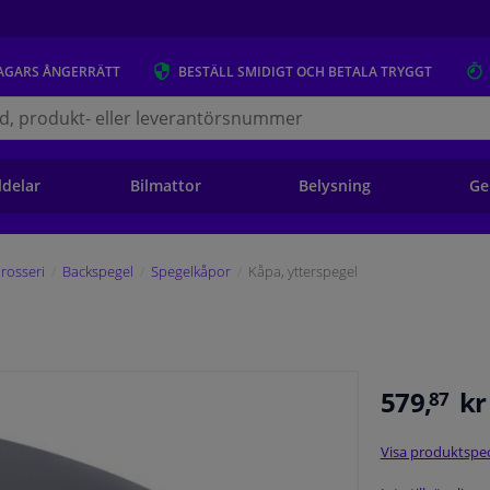
AGARS
ÅNGERRÄTT
BESTÄLL
SMIDIGT OCH BETALA TRYGGT
s.se
ldelar
Bilmattor
Belysning
Ge
rosseri
Backspegel
Spegelkåpor
Kåpa, ytterspegel
579,
kr
87
Visa produktspec