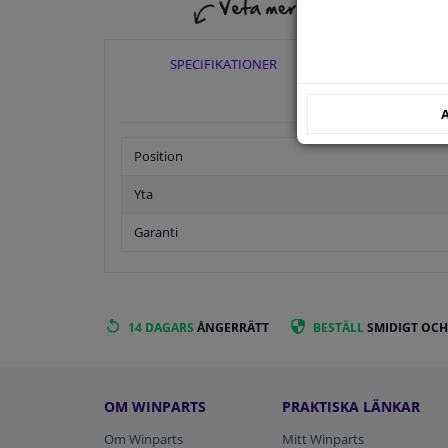
SPECIFIKATIONER
TILLÄ
A
Position
Yta
Garanti
14 DAGARS
ÅNGERRÄTT
BESTÄLL
SMIDIGT OCH
OM WINPARTS
PRAKTISKA LÄNKAR
Om Winparts
Mitt Winparts