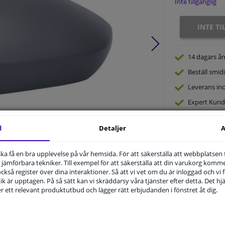
Inte tillgänglig
INTE T
14 dagars
ån
Beställ
smidi
Leverans in
Expert
Kund
d
Detaljer
A
Produktnummer:
1770537
Tillverkare kod:
6103-25-2320312P
u ska få en bra upplevelse på vår hemsida. För att säkerställa att webbplatsen
EAN:
5907879068429
jämförbara tekniker. Till exempel för att säkerställa att din varukorg komme
 också register över dina interaktioner. Så att vi vet om du är inloggad och vi fö
ik är upptagen. På så sätt kan vi skräddarsy våra tjänster efter detta. Det hjäl
.
der ett relevant produktutbud och lägger rätt erbjudanden i fönstret åt dig.