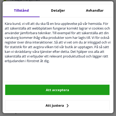
Beställ
smidigt och betala tryggt
Tillstånd
Detaljer
Avhandlar
Leverans inom 3 dagar
Expert
Kundservice
Kära kund, vi vill att du ska få en bra upplevelse på vår hemsida. För
att säkerställa att webbplatsen fungerar korrekt lagrar vi cookies och
använder jämförbara tekniker. Till exempel för att säkerställa att din
varukorg kommer ihåg vilka produkter som har lagts till. Vi för också
Kundservice:
Inte Tillgänglig Via Telefon
register över dina interaktioner. Så att vi vet om du är inloggad och vi
Ställ din fråga hos våra produktspecialister.
för statistik för att avgöra vilken tid vår butik är upptagen. På så sätt
Frågor Och Svar
kan vi skräddarsy våra tjänster efter detta. Det hjälper oss alla att
säkerställa att vi erbjuder ett relevant produktutbud och lägger rätt
erbjudanden i fönstret åt dig.
Modellmatchande garanti, Hitta rätt bildelar.
Fyll i ditt registreringsnummer
eller
Välj din bil
.
Att acceptera
SÖK
Att justera
Specifikationer