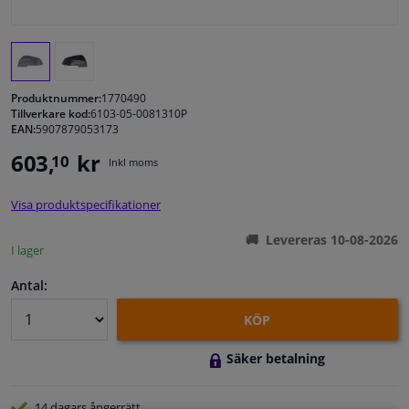
Fönster & Tillbehör
Interiör & bilklädsel
Produktnummer:
1770490
Tillverkare kod:
6103-05-0081310P
EAN:
5907879053173
Bilvård & Tillbehör
603,
kr
10
Inkl moms
Verkstad & Verktyg
Visa produktspecifikationer
Husbil, motorcykel, cykel & båt
Levereras 10-08-2026
I lager
Sensorer & Elsystem
Antal:
KÖP
Säker betalning
14 dagars
ångerrätt