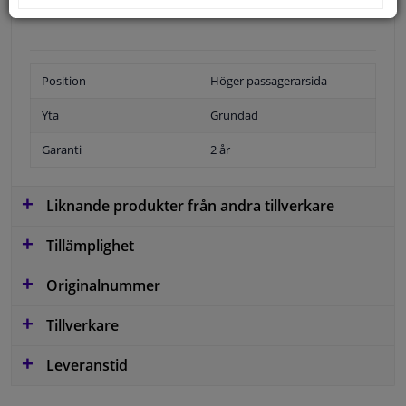
Position
Höger passagerarsida
Yta
Grundad
Garanti
2 år
Liknande produkter från andra tillverkare
Tillämplighet
Originalnummer
Tillverkare
Leveranstid