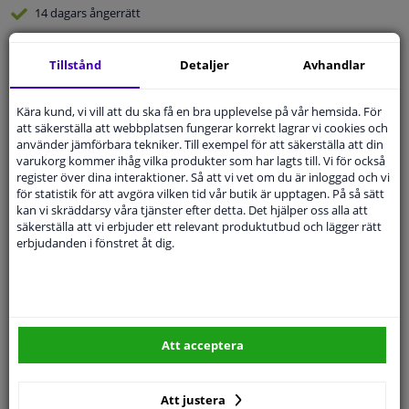
14 dagars
ångerrätt
Beställ
smidigt och betala tryggt
Tillstånd
Detaljer
Avhandlar
Leverans inom 3 dagar
Expert
Kundservice
Kära kund, vi vill att du ska få en bra upplevelse på vår hemsida. För
att säkerställa att webbplatsen fungerar korrekt lagrar vi cookies och
använder jämförbara tekniker. Till exempel för att säkerställa att din
Kundservice:
Inte Tillgänglig Via Telefon
varukorg kommer ihåg vilka produkter som har lagts till. Vi för också
Ställ din fråga hos våra produktspecialister.
register över dina interaktioner. Så att vi vet om du är inloggad och vi
Frågor Och Svar
för statistik för att avgöra vilken tid vår butik är upptagen. På så sätt
kan vi skräddarsy våra tjänster efter detta. Det hjälper oss alla att
säkerställa att vi erbjuder ett relevant produktutbud och lägger rätt
erbjudanden i fönstret åt dig.
Modellmatchande garanti, Hitta rätt bildelar.
Fyll i ditt registreringsnummer
eller
Välj din bil
.
SÖK
Att acceptera
Att justera
Specifikationer