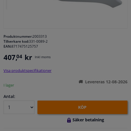
Fönster & Tillbehör
Interiör & bilklädsel
Produktnummer:
2003313
Tillverkare kod:
331-0089-2
Bilvård & Tillbehör
EAN:
8717475125757
407,
kr
04
Inkl moms
Verkstad & Verktyg
Visa produktspecifikationer
Husbil, motorcykel, cykel & båt
Levereras 12-08-2026
I lager
Sensorer & Elsystem
Antal:
KÖP
Säker betalning