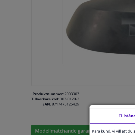
Produktnummer:
2003303
Tillverkare kod:
303-0120-2
EAN:
8717475125429
Tillstån
Modellmatchande garanti, Hitta rätt bildelar
Kära kund, vi vill att d