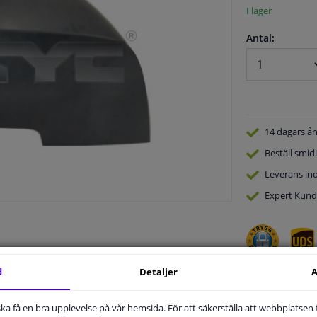
I lager
Antal:
14 dagars
ån
Beställ
smidi
Leverans in
Expert
Kund
d
Detaljer
A
.
u ska få en bra upplevelse på vår hemsida. För att säkerställa att webbplatsen