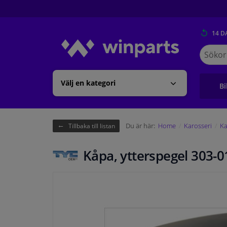
14 D
Sök
på
Winpart
Välj en kategori
Bi
Du är här:
Home
Karosseri
Ka
Tillbaka till listan
Kåpa, ytterspegel 303-0