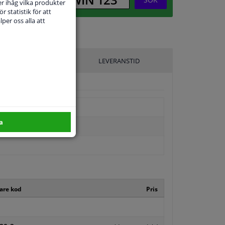
r ihåg vilka produkter
r statistik för att
per oss alla att
ILLVERKARE
LEVERANSTID
a
kare kod
Pris