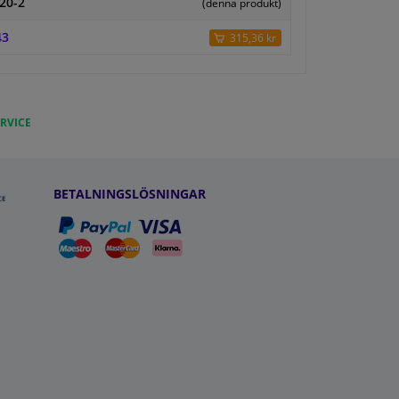
20-2
(denna produkt)
43
315,36 kr
RVICE
BETALNINGSLÖSNINGAR