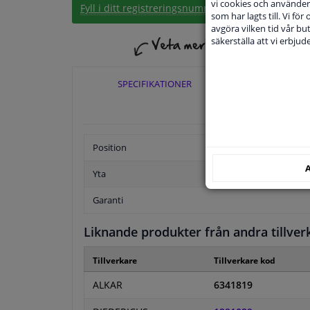
vi cookies och använder 
Fyll i ditt registreringsnummer
eller
Välj din bil
.
som har lagts till. Vi för
avgöra vilken tid vår but
säkerställa att vi erbju
SPECIFIKATIONER
TILLÄ
Position
A
Yta
Garanti
Liknande produkter från andra tillver
Tillverkare
Tillverkare kod
ALKAR
6341819