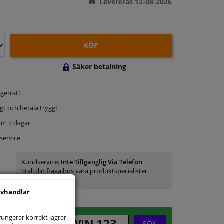
Levereras 12-08-2026
KÖP
Säker betalning
gerrätt
gt och betala tryggt
om 2 dagar
service
Kundservice:
Inte Tillgänglig Via Telefon
Ställ din fråga hos våra produktspecialister.
Frågor Och Svar
vhandlar
 fungerar korrekt lagrar
SÖK