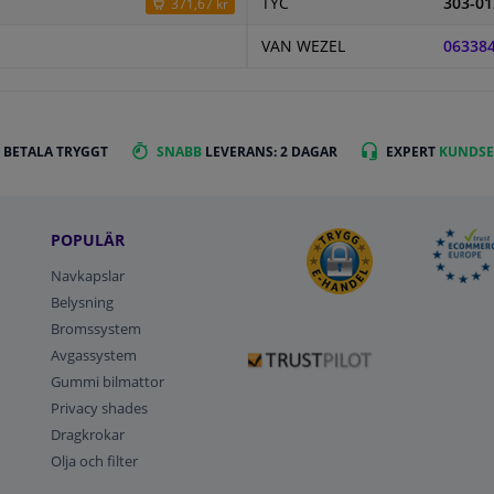
TYC
303-01
371,67 kr
VAN WEZEL
06338
 BETALA TRYGGT
SNABB
LEVERANS: 2 DAGAR
EXPERT
KUNDSE
POPULÄR
Navkapslar
Belysning
Bromssystem
Avgassystem
Gummi bilmattor
Privacy shades
Dragkrokar
Olja och filter