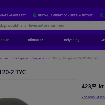
AGARS
ÅNGERRÄTT
BESTÄLL
SMIDIGT OCH BETALA TRYGGT
s.se
ldelar
Bilmattor
Belysning
Ge
rosseri
Backspegel
Spegelkåpor
Kåpa, ytterspegel 303-0120-2 TYC
120-2 TYC
423,
kr
32
Visa produktspec