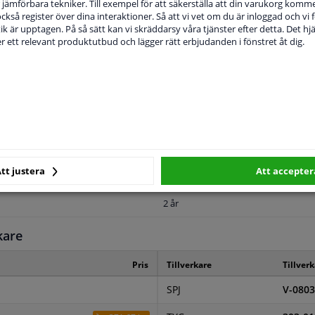
jämförbara tekniker. Till exempel för att säkerställa att din varukorg komme
 också register över dina interaktioner. Så att vi vet om du är inloggad och vi fö
ik är upptagen. På så sätt kan vi skräddarsy våra tjänster efter detta. Det hjäl
der ett relevant produktutbud och lägger rätt erbjudanden i fönstret åt dig.
MPLIGHET
ORIGINALNUMMER
T
Vänster, förarens sida
tt justera
Att accepter
Grundad
2 år
kare
Pris
Tillverkare
Tillver
SPJ
V-0803