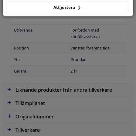
Specifikationer
Att justera
Utförande
För fordon med
körfältsassistent
Position
Vänster, förarens sida
Yta
Grundad
Garanti
2 år
Liknande produkter från andra tillverkare
Tillämplighet
Originalnummer
Tillverkare