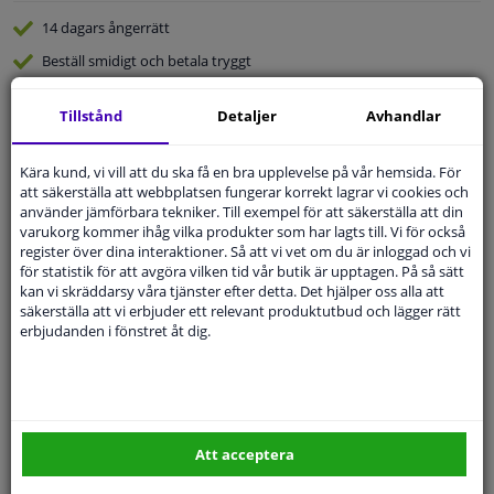
14 dagars
ångerrätt
Beställ
smidigt och betala tryggt
Leverans inom 3 dagar
Tillstånd
Detaljer
Avhandlar
Expert
Kundservice
Kära kund, vi vill att du ska få en bra upplevelse på vår hemsida. För
att säkerställa att webbplatsen fungerar korrekt lagrar vi cookies och
Kundservice:
Inte Tillgänglig Via Telefon
använder jämförbara tekniker. Till exempel för att säkerställa att din
Ställ din fråga hos våra produktspecialister.
varukorg kommer ihåg vilka produkter som har lagts till. Vi för också
Frågor Och Svar
register över dina interaktioner. Så att vi vet om du är inloggad och vi
för statistik för att avgöra vilken tid vår butik är upptagen. På så sätt
kan vi skräddarsy våra tjänster efter detta. Det hjälper oss alla att
säkerställa att vi erbjuder ett relevant produktutbud och lägger rätt
erbjudanden i fönstret åt dig.
Modellmatchande garanti, Hitta rätt bildelar.
Fyll i ditt registreringsnummer
eller
Välj din bil
.
SÖK
Att acceptera