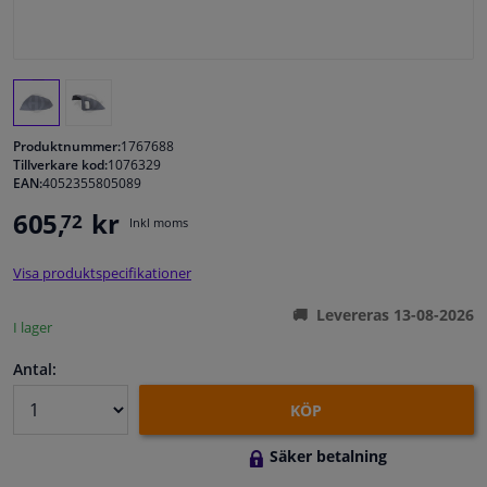
Fönster & Tillbehör
Interiör & bilklädsel
Produktnummer:
1767688
Bilvård & Tillbehör
Tillverkare kod:
1076329
EAN:
4052355805089
605,
kr
72
Verkstad & Verktyg
Inkl moms
Visa produktspecifikationer
Husbil, motorcykel, cykel & båt
Levereras 13-08-2026
I lager
Sensorer & Elsystem
Antal:
KÖP
Säker betalning