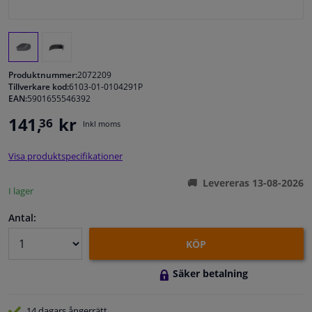
Fönster & Tillbehör
Interiör & bilklädsel
Produktnummer:
2072209
Tillverkare kod:
6103-01-0104291P
EAN:
5901655546392
Bilvård & Tillbehör
141,
kr
36
Inkl moms
Verkstad & Verktyg
Visa produktspecifikationer
Husbil, motorcykel, cykel & båt
Levereras 13-08-2026
I lager
Sensorer & Elsystem
Antal:
KÖP
Säker betalning
14 dagars
ångerrätt