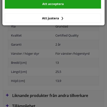
Att acceptera
Position
Vänster, förarens sida
Att justera
Yta
Grundad
Kvalitet
Certified Quality
Garanti
2 år
Vänster / höger styr
För vänster-/högerstyrd
Bredd [cm]
13
Längd [cm]
25,5
Höjd (cm]
13,9
Liknande produkter från andra tillverkare
Tillämplighet