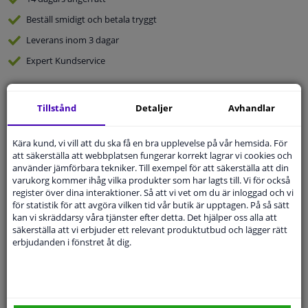
Beställ
smidigt och betala tryggt
Leverans inom 3 dagar
Expert
Kundservice
Kundservice:
Inte Tillgänglig Via Telefon
Tillstånd
Detaljer
Avhandlar
Ställ din fråga hos våra produktspecialister.
Frågor Och Svar
Kära kund, vi vill att du ska få en bra upplevelse på vår hemsida. För
att säkerställa att webbplatsen fungerar korrekt lagrar vi cookies och
använder jämförbara tekniker. Till exempel för att säkerställa att din
varukorg kommer ihåg vilka produkter som har lagts till. Vi för också
register över dina interaktioner. Så att vi vet om du är inloggad och vi
Modellmatchande garanti, Hitta rätt bildelar.
för statistik för att avgöra vilken tid vår butik är upptagen. På så sätt
kan vi skräddarsy våra tjänster efter detta. Det hjälper oss alla att
Fyll i ditt registreringsnummer
eller
Välj din bil
.
säkerställa att vi erbjuder ett relevant produktutbud och lägger rätt
erbjudanden i fönstret åt dig.
SÖK
Specifikationer