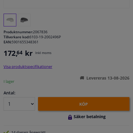
Fönster & Tillbehör
Interiör & bilklädsel
Produktnummer:
2067836
Tillverkare kod:
6103-19-2002496P
EAN:
5901655348361
Bilvård & Tillbehör
172,
kr
64
Inkl moms
Verkstad & Verktyg
Visa produktspecifikationer
Husbil, motorcykel, cykel & båt
Levereras 13-08-2026
I lager
Sensorer & Elsystem
Antal:
KÖP
Säker betalning
14 dagars
ångerrätt