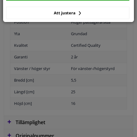
Att justera
Position
Höger passagerarsida
Yta
Grundad
Kvalitet
Certified Quality
Garanti
2 år
Vänster / höger styr
För vänster-/högerstyrd
Bredd [cm]
5,5
Längd [cm]
25
Höjd (cm]
16
Tillämplighet
Originalnummer