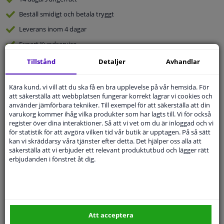
Beställ
smidigt och betala tryggt
Leverans inom 4 dagar
Expert
Kundservice
Tillstånd
Detaljer
Avhandlar
Kundservice:
08-446 81 232
Ställ din fråga hos våra produktspecialister.
Kära kund, vi vill att du ska få en bra upplevelse på vår hemsida. För
Frågor Och Svar
att säkerställa att webbplatsen fungerar korrekt lagrar vi cookies och
använder jämförbara tekniker. Till exempel för att säkerställa att din
varukorg kommer ihåg vilka produkter som har lagts till. Vi för också
register över dina interaktioner. Så att vi vet om du är inloggad och vi
för statistik för att avgöra vilken tid vår butik är upptagen. På så sätt
kan vi skräddarsy våra tjänster efter detta. Det hjälper oss alla att
Modellmatchande garanti, Hitta rätt bildelar.
säkerställa att vi erbjuder ett relevant produktutbud och lägger rätt
Fyll i ditt registreringsnummer
eller
Välj din bil
.
erbjudanden i fönstret åt dig.
SÖK
Specifikationer
Att acceptera