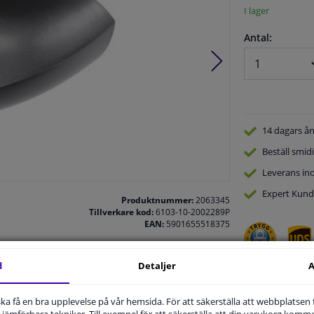
I lager
Antal:
14 dagars
ån
Beställ
smidi
Leverans in
Expert
Kund
Produktnummer:
2063345
Tillverkare kod:
6103-10-2002289P
EAN:
5901655518375
d
Detaljer
A
u ska få en bra upplevelse på vår hemsida. För att säkerställa att webbplatsen
.
jämförbara tekniker. Till exempel för att säkerställa att din varukorg komme