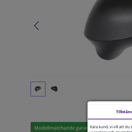
Tillstån
Kära kund, vi vill att d
Modellmatchande garanti, Hitta rätt bildelar
vi cookies och använder 