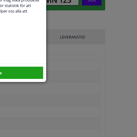
r statistik för att
per oss alla att
ILLVERKARE
LEVERANSTID
a