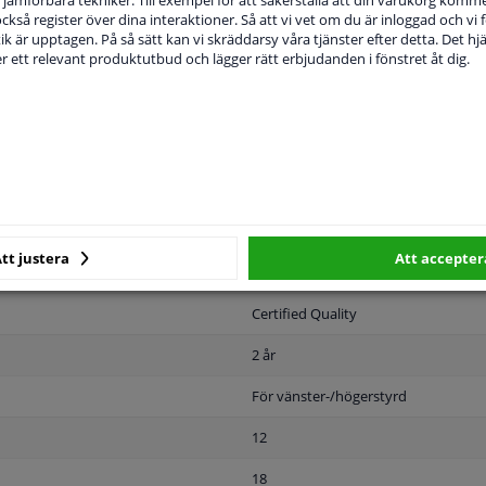
 också register över dina interaktioner. Så att vi vet om du är inloggad och vi fö
ik är upptagen. På så sätt kan vi skräddarsy våra tjänster efter detta. Det hjäl
der ett relevant produktutbud och lägger rätt erbjudanden i fönstret åt dig.
MPLIGHET
ORIGINALNUMMER
T
Vänster, förarens sida
tt justera
Att accepter
Svart
Certified Quality
2 år
För vänster-/högerstyrd
12
18