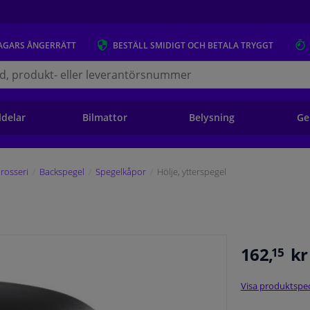
AGARS
ÅNGERRÄTT
BESTÄLL
SMIDIGT OCH BETALA TRYGGT
s.se
ldelar
Bilmattor
Belysning
Ge
rosseri
Backspegel
Spegelkåpor
Hölje, ytterspegel
162,
kr
15
Visa produktspec