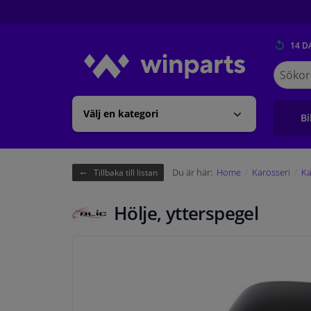
14 D
Sök
på
Winpart
Välj en kategori
Bi
Du är här:
Home
Karosseri
Ka
Tillbaka till listan
Hölje, ytterspegel