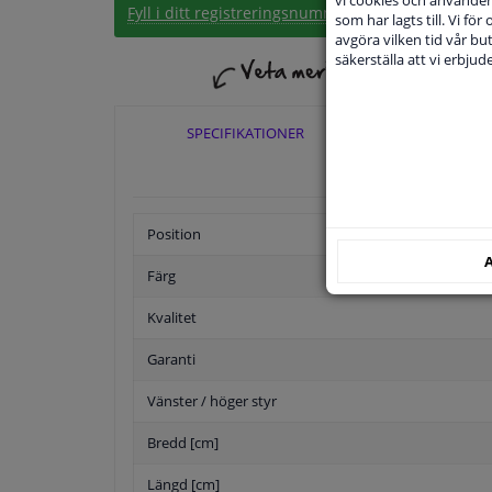
Fyll i ditt registreringsnummer
eller
Välj din bil
.
som har lagts till. Vi för
avgöra vilken tid vår but
säkerställa att vi erbju
SPECIFIKATIONER
TILLÄ
Position
A
Färg
Kvalitet
Garanti
Vänster / höger styr
Bredd [cm]
Längd [cm]