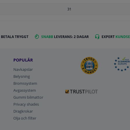
31
 BETALA TRYGGT
SNABB
LEVERANS: 2 DAGAR
EXPERT
KUNDSE
POPULÄR
Navkapslar
Belysning
Bromssystem
Avgassystem
Gummi bilmattor
Privacy shades
Dragkrokar
Olja och filter