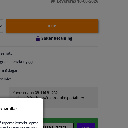
Levereras 10-08-2026
KÖP
Säker betalning
gerrätt
gt och betala tryggt
om 3 dagar
service
Kundservice:
08-446 81 232
Ställ din fråga hos våra produktspecialister.
Frågor Och Svar
vhandlar
 fungerar korrekt lagrar
SÖK
r ihåg vilka produkter