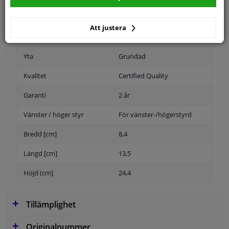
Att justera
Position
Höger passagerarsida
Yta
Grundad
Kvalitet
Certified Quality
Garanti
2 år
Vänster / höger styr
För vänster-/högerstyrd
Bredd [cm]
8,4
Längd [cm]
13,5
Höjd (cm]
24,4
Tillämplighet
Originalnummer