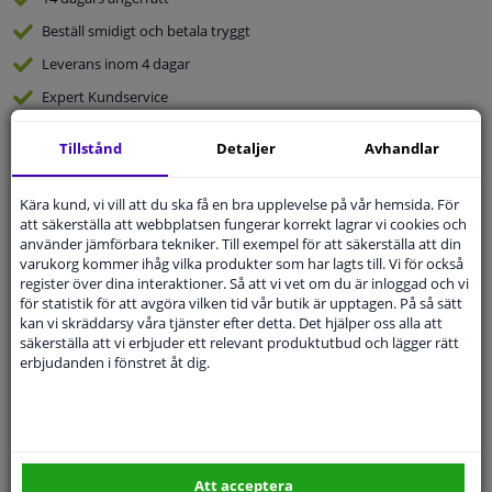
Beställ
smidigt och betala tryggt
Leverans inom 4 dagar
Expert
Kundservice
Tillstånd
Detaljer
Avhandlar
Kundservice:
Inte Tillgänglig Via Telefon
Ställ din fråga hos våra produktspecialister.
Frågor Och Svar
Kära kund, vi vill att du ska få en bra upplevelse på vår hemsida. För
att säkerställa att webbplatsen fungerar korrekt lagrar vi cookies och
använder jämförbara tekniker. Till exempel för att säkerställa att din
varukorg kommer ihåg vilka produkter som har lagts till. Vi för också
register över dina interaktioner. Så att vi vet om du är inloggad och vi
för statistik för att avgöra vilken tid vår butik är upptagen. På så sätt
Modellmatchande garanti, Hitta rätt bildelar.
kan vi skräddarsy våra tjänster efter detta. Det hjälper oss alla att
säkerställa att vi erbjuder ett relevant produktutbud och lägger rätt
Fyll i ditt registreringsnummer
eller
Välj din bil
.
erbjudanden i fönstret åt dig.
SÖK
Specifikationer
Att acceptera