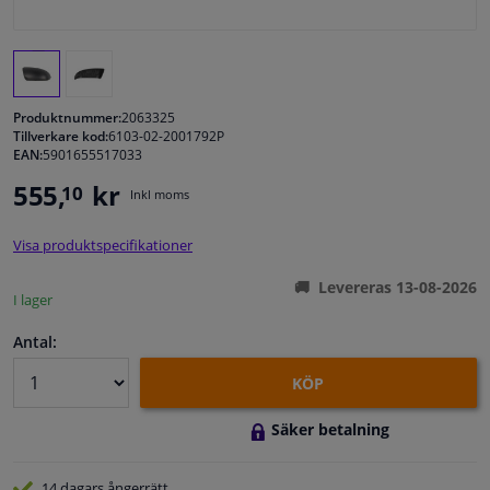
Fönster & Tillbehör
Interiör & bilklädsel
Produktnummer:
2063325
Tillverkare kod:
6103-02-2001792P
EAN:
5901655517033
Bilvård & Tillbehör
555,
kr
10
Inkl moms
Verkstad & Verktyg
Visa produktspecifikationer
Husbil, motorcykel, cykel & båt
Levereras 13-08-2026
I lager
Sensorer & Elsystem
Antal:
KÖP
Säker betalning
14 dagars
ångerrätt