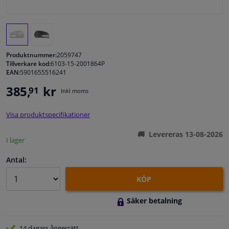
Fönster & Tillbehör
Interiör & bilklädsel
Produktnummer:
2059747
Tillverkare kod:
6103-15-2001864P
EAN:
5901655516241
Bilvård & Tillbehör
385,
kr
91
Inkl moms
Verkstad & Verktyg
Visa produktspecifikationer
Husbil, motorcykel, cykel & båt
Levereras 13-08-2026
I lager
Sensorer & Elsystem
Antal:
KÖP
Säker betalning
14 dagars
ångerrätt