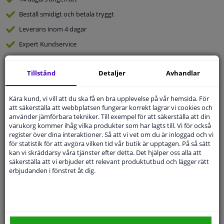
Beställ
smidigt och betala tryggt
Leverans inom 4 dagar
Expert
Kundservice
Tillstånd
Detaljer
Avhandlar
Kundservice:
Inte Tillgänglig Via Telefon
Ställ din fråga hos våra produktspecialister.
Frågor Och Svar
Kära kund, vi vill att du ska få en bra upplevelse på vår hemsida. För
att säkerställa att webbplatsen fungerar korrekt lagrar vi cookies och
använder jämförbara tekniker. Till exempel för att säkerställa att din
varukorg kommer ihåg vilka produkter som har lagts till. Vi för också
register över dina interaktioner. Så att vi vet om du är inloggad och vi
för statistik för att avgöra vilken tid vår butik är upptagen. På så sätt
Modellmatchande garanti, Hitta rätt bildelar.
kan vi skräddarsy våra tjänster efter detta. Det hjälper oss alla att
Fyll i ditt registreringsnummer
eller
Välj din bil
.
säkerställa att vi erbjuder ett relevant produktutbud och lägger rätt
erbjudanden i fönstret åt dig.
SÖK
Specifikationer