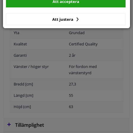
Att acceptera
Att justera
Position
Höger passagerarsida
Yta
Grundad
Kvalitet
Certified Quality
Garanti
2 år
Vänster / höger styr
För fordon med
vänsterstyrd
Bredd [cm]
27,3
Längd [cm]
55
Höjd (cm]
63
Tillämplighet