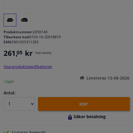
Fönster & Tillbehör
Interiör & bilklädsel
Produktnummer:
2056146
Tillverkare kod:
6103-16-2001881P
EAN:
5901655311365
Bilvård & Tillbehör
261,
kr
05
Inkl moms
Verkstad & Verktyg
Visa produktspecifikationer
Husbil, motorcykel, cykel & båt
Levereras 13-08-2026
I lager
Sensorer & Elsystem
Antal:
KÖP
Säker betalning
14 dagars
ångerrätt