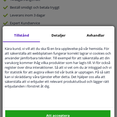
Beställ
smidigt och betala tryggt
Leverans inom 3 dagar
Expert
Kundservice
Tillstånd
Detaljer
Avhandlar
Kundservice:
Inte Tillgänglig Via Telefon
Ställ din fråga hos våra produktspecialister.
Frågor Och Svar
Kära kund, vi vill att du ska få en bra upplevelse på vår hemsida. För
att säkerställa att webbplatsen fungerar korrekt lagrar vi cookies och
använder jämförbara tekniker. Till exempel för att säkerställa att din
varukorg kommer ihåg vilka produkter som har lagts till. Vi för också
register över dina interaktioner. Så att vi vet om du är inloggad och vi
för statistik för att avgöra vilken tid vår butik är upptagen. På så sätt
Modellmatchande garanti, Hitta rätt bildelar.
kan vi skräddarsy våra tjänster efter detta. Det hjälper oss alla att
säkerställa att vi erbjuder ett relevant produktutbud och lägger rätt
Fyll i ditt registreringsnummer
eller
Välj din bil
.
erbjudanden i fönstret åt dig.
SÖK
Specifikationer
Att acceptera