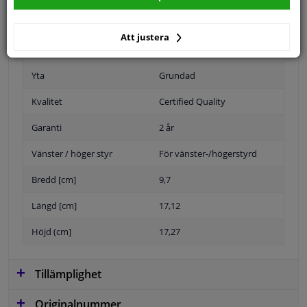
Att justera
Position
Vänster, förarens sida
Yta
Grundad
Kvalitet
Certified Quality
Garanti
2 år
Vänster / höger styr
För vänster-/högerstyrd
Bredd [cm]
9,7
Längd [cm]
17,12
Höjd (cm]
17,27
Tillämplighet
Originalnummer