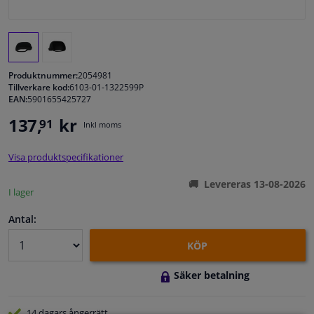
Fönster & Tillbehör
Interiör & bilklädsel
Produktnummer:
2054981
Tillverkare kod:
6103-01-1322599P
EAN:
5901655425727
Bilvård & Tillbehör
137,
kr
91
Inkl moms
Verkstad & Verktyg
Visa produktspecifikationer
Husbil, motorcykel, cykel & båt
Levereras 13-08-2026
I lager
Sensorer & Elsystem
Antal:
KÖP
Säker betalning
14 dagars
ångerrätt