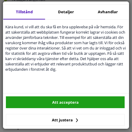
Beställ
smidigt och betala tryggt
Tillstånd
Detaljer
Avhandlar
Leverans inom 4 dagar
Expert
Kundservice
Kära kund, vi vill att du ska få en bra upplevelse på vår hemsida. För
att säkerställa att webbplatsen fungerar korrekt lagrar vi cookies och
använder jämförbara tekniker. Till exempel för att säkerställa att din
varukorg kommer ihåg vilka produkter som har lagts till. Vi för också
Kundservice:
Inte Tillgänglig Via Telefon
register över dina interaktioner. Så att vi vet om du är inloggad och vi
Ställ din fråga hos våra produktspecialister.
för statistik för att avgöra vilken tid vår butik är upptagen. På så sätt
Frågor Och Svar
kan vi skräddarsy våra tjänster efter detta. Det hjälper oss alla att
säkerställa att vi erbjuder ett relevant produktutbud och lägger rätt
erbjudanden i fönstret åt dig.
Modellmatchande garanti, Hitta rätt bildelar.
Fyll i ditt registreringsnummer
eller
Välj din bil
.
Att acceptera
SÖK
Att justera
Specifikationer