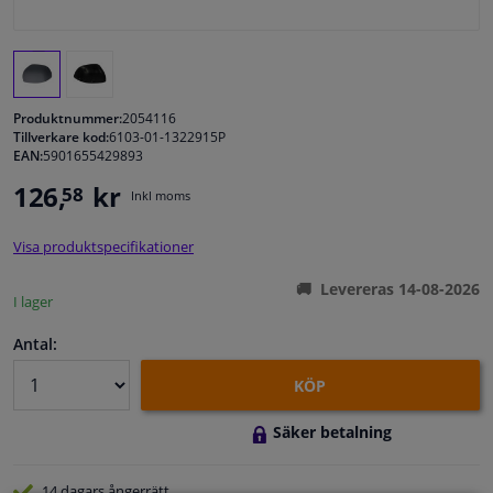
Fönster & Tillbehör
Interiör & bilklädsel
Produktnummer:
2054116
Tillverkare kod:
6103-01-1322915P
EAN:
5901655429893
Bilvård & Tillbehör
126,
kr
58
Inkl moms
Verkstad & Verktyg
Visa produktspecifikationer
Husbil, motorcykel, cykel & båt
Levereras 14-08-2026
I lager
Sensorer & Elsystem
Antal:
KÖP
Säker betalning
14 dagars
ångerrätt