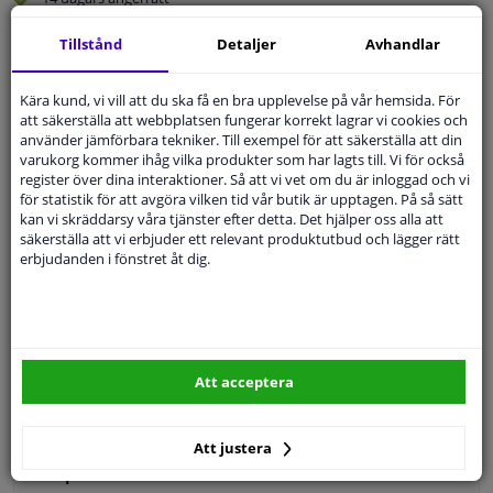
Beställ
smidigt och betala tryggt
Tillstånd
Detaljer
Avhandlar
Leverans inom 4 dagar
Expert
Kundservice
Kära kund, vi vill att du ska få en bra upplevelse på vår hemsida. För
att säkerställa att webbplatsen fungerar korrekt lagrar vi cookies och
använder jämförbara tekniker. Till exempel för att säkerställa att din
varukorg kommer ihåg vilka produkter som har lagts till. Vi för också
Kundservice:
Inte Tillgänglig Via Telefon
register över dina interaktioner. Så att vi vet om du är inloggad och vi
Ställ din fråga hos våra produktspecialister.
för statistik för att avgöra vilken tid vår butik är upptagen. På så sätt
Frågor Och Svar
kan vi skräddarsy våra tjänster efter detta. Det hjälper oss alla att
säkerställa att vi erbjuder ett relevant produktutbud och lägger rätt
erbjudanden i fönstret åt dig.
Modellmatchande garanti, Hitta rätt bildelar.
Fyll i ditt registreringsnummer
eller
Välj din bil
.
Att acceptera
SÖK
Att justera
Specifikationer