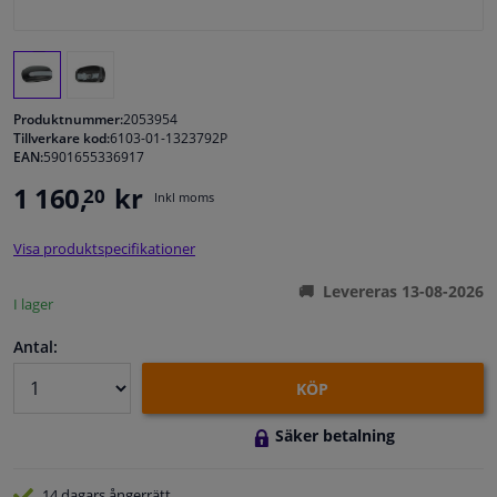
Fönster & Tillbehör
Interiör & bilklädsel
Produktnummer:
2053954
Tillverkare kod:
6103-01-1323792P
EAN:
5901655336917
Bilvård & Tillbehör
1 160,
kr
20
Inkl moms
Verkstad & Verktyg
Visa produktspecifikationer
Husbil, motorcykel, cykel & båt
Levereras 13-08-2026
I lager
Sensorer & Elsystem
Antal:
KÖP
Säker betalning
14 dagars
ångerrätt