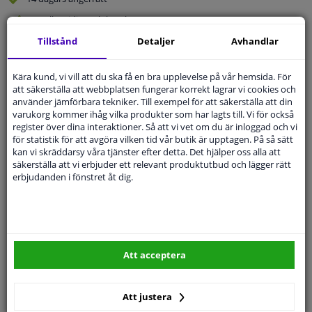
Beställ
smidigt och betala tryggt
Leverans inom 3 dagar
Tillstånd
Detaljer
Avhandlar
Expert
Kundservice
Kära kund, vi vill att du ska få en bra upplevelse på vår hemsida. För
att säkerställa att webbplatsen fungerar korrekt lagrar vi cookies och
använder jämförbara tekniker. Till exempel för att säkerställa att din
Kundservice:
Inte Tillgänglig Via Telefon
varukorg kommer ihåg vilka produkter som har lagts till. Vi för också
Ställ din fråga hos våra produktspecialister.
register över dina interaktioner. Så att vi vet om du är inloggad och vi
Frågor Och Svar
för statistik för att avgöra vilken tid vår butik är upptagen. På så sätt
kan vi skräddarsy våra tjänster efter detta. Det hjälper oss alla att
säkerställa att vi erbjuder ett relevant produktutbud och lägger rätt
erbjudanden i fönstret åt dig.
Modellmatchande garanti, Hitta rätt bildelar.
Fyll i ditt registreringsnummer
eller
Välj din bil
.
SÖK
Att acceptera
Att justera
Specifikationer