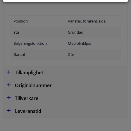
Position
Vänster, förarens sida
Yta
Grundad
Belysningsfunktion
Med blinkljus
Garanti
2 år
Tillämplighet
Originalnummer
Tillverkare
Leveranstid