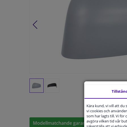
Tillstån
Kära kund, vi vill att d
vi cookies och använder 
som har lagts till. Vi för
avgöra vilken tid vår but
Modellmatchande garanti, Hitta rätt bildelar
säkerställa att vi erbju