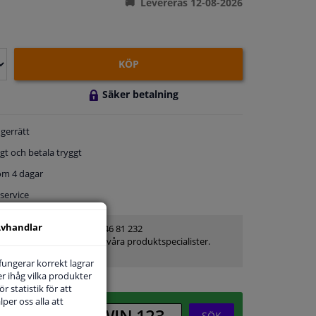
Levereras 12-08-2026
KÖP
Säker betalning
gerrätt
gt och betala tryggt
om 4 dagar
service
vhandlar
Kundservice:
08-446 81 232
Ställ din fråga hos våra produktspecialister.
Frågor Och Svar
 fungerar korrekt lagrar
r ihåg vilka produkter
r statistik för att
per oss alla att
SÖK