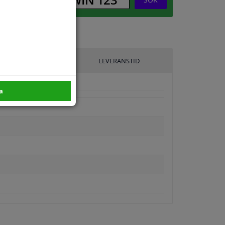
ILLVERKARE
LEVERANSTID
a