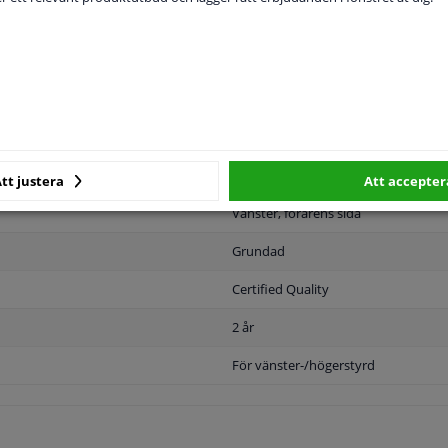
MPLIGHET
ORIGINALNUMMER
T
tt justera
Att accepter
Vänster, förarens sida
Grundad
Certified Quality
2 år
För vänster-/högerstyrd