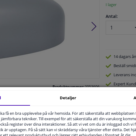
I lager
Antal:
14 dagars
ån
Beställ
smidi
Leverans in
Expert
Kund
Produktnummer:
2053606
Tillverkare kod:
6103-03-2001277P
EAN:
5901655524260
d
Detaljer
A
u ska få en bra upplevelse på vår hemsida. För att säkerställa att webbplatsen
jämförbara tekniker. Till exempel för att säkerställa att din varukorg komme
 också register över dina interaktioner. Så att vi vet om du är inloggad och vi fö
ik är upptagen. På så sätt kan vi skräddarsy våra tjänster efter detta. Det hjäl
.
der ett relevant produktutbud och lägger rätt erbjudanden i fönstret åt dig.