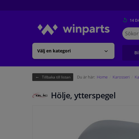
14 D
Sök
på
Winpart
Välj en kategori
Bi
Du är här:
Home
Karosseri
Ka
Tillbaka till listan
Hölje, ytterspegel