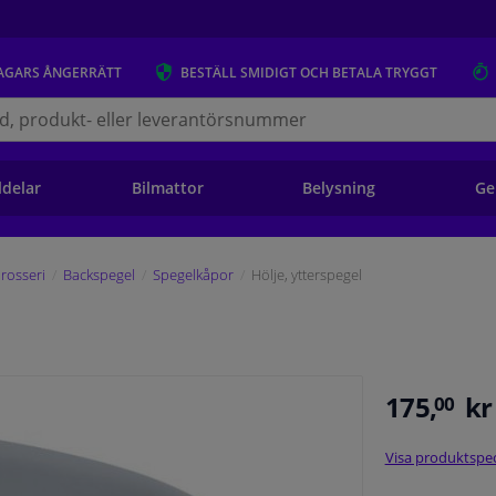
AGARS
ÅNGERRÄTT
BESTÄLL
SMIDIGT OCH BETALA TRYGGT
s.se
ldelar
Bilmattor
Belysning
Ge
rosseri
Backspegel
Spegelkåpor
Hölje, ytterspegel
175,
kr
00
Visa produktspec