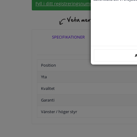
Fyll i ditt registreringsnummer
eller
Välj din bil
.
SPECIFIKATIONER
TILLÄ
A
Position
Yta
Kvalitet
Garanti
Vänster / höger styr