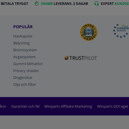
 BETALA TRYGGT
SNABB
LEVERANS: 2 DAGAR
EXPERT
KUNDSE
POPULÄR
Navkapslar
Belysning
Bromssystem
Avgassystem
Gummi bilmattor
Privacy shades
Dragkrokar
Olja och filter
lkor
Garantier och fel
Winparts Affiliate Marketing
Winparts GO! ege