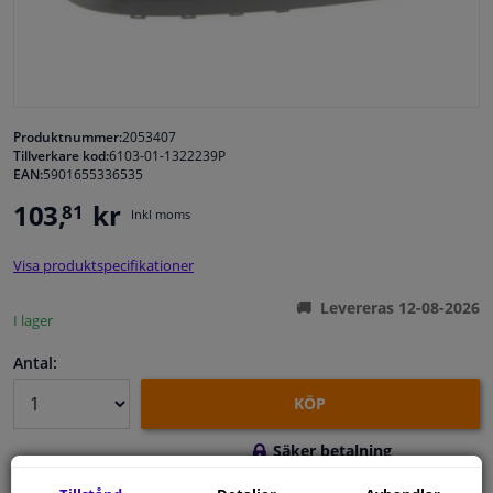
Fönster & Tillbehör
Interiör & bilklädsel
Produktnummer:
2053407
Tillverkare kod:
6103-01-1322239P
Bilvård & Tillbehör
EAN:
5901655336535
103,
kr
81
Inkl moms
Verkstad & Verktyg
Visa produktspecifikationer
Husbil, motorcykel, cykel & båt
Levereras 12-08-2026
I lager
Sensorer & Elsystem
Antal:
KÖP
Säker betalning