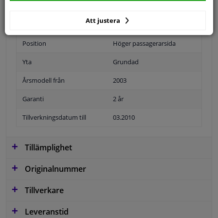
Att justera
Position
Höger passagerarsida
Yta
Grundad
Årsmodell från
2003
Garanti
2 år
Tillverkningsdatum till
03.2010
Tillämplighet
Originalnummer
Tillverkare
Leveranstid