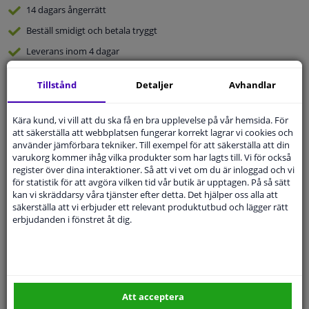
14 dagars
ångerrätt
Beställ
smidigt och betala tryggt
Leverans inom 4 dagar
Expert
Kundservice
Tillstånd
Detaljer
Avhandlar
Kundservice:
08-446 81 232
Kära kund, vi vill att du ska få en bra upplevelse på vår hemsida. För
Ställ din fråga hos våra produktspecialister.
att säkerställa att webbplatsen fungerar korrekt lagrar vi cookies och
Frågor Och Svar
använder jämförbara tekniker. Till exempel för att säkerställa att din
varukorg kommer ihåg vilka produkter som har lagts till. Vi för också
register över dina interaktioner. Så att vi vet om du är inloggad och vi
för statistik för att avgöra vilken tid vår butik är upptagen. På så sätt
kan vi skräddarsy våra tjänster efter detta. Det hjälper oss alla att
säkerställa att vi erbjuder ett relevant produktutbud och lägger rätt
Modellmatchande garanti, Hitta rätt bildelar.
erbjudanden i fönstret åt dig.
Fyll i ditt registreringsnummer
eller
Välj din bil
.
SÖK
Att acceptera
Specifikationer