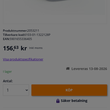
Fönster & Tillbehör
Interiör & bilklädsel
Produktnummer:
2053211
Tillverkare kod:
6103-01-1322128P
Bilvård & Tillbehör
EAN:
5901655336405
156,
kr
63
Inkl moms
Verkstad & Verktyg
Visa produktspecifikationer
Husbil, motorcykel, cykel & båt
Levereras 13-08-2026
I lager
Sensorer & Elsystem
Antal:
KÖP
Säker betalning