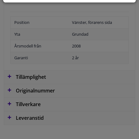
Position
Vänster, förarens sida
Yta
Grundad
Årsmodell från
2008
Garanti
2 år
Tillämplighet
Originalnummer
Tillverkare
Leveranstid