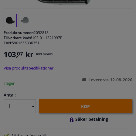
Fönster & Tillbehör
Interiör & bilklädsel
Produktnummer:
2052818
Tillverkare kod:
6103-01-1321997P
EAN:
5901655336351
Bilvård & Tillbehör
103,
kr
07
Inkl moms
Verkstad & Verktyg
Visa produktspecifikationer
Husbil, motorcykel, cykel & båt
Levereras 12-08-2026
I lager
Sensorer & Elsystem
Antal:
KÖP
Säker betalning
14 dagars
ångerrätt