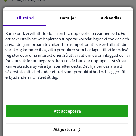
Beställ
smidigt och betala tryggt
Leverans inom 4 dagar
Tillstånd
Detaljer
Avhandlar
Expert
Kundservice
Kära kund, vi vill att du ska få en bra upplevelse på vår hemsida. För
att säkerställa att webbplatsen fungerar korrekt lagrar vi cookies och
använder jämförbara tekniker. Till exempel för att säkerställa att din
Kundservice:
Inte Tillgänglig Via Telefon
varukorg kommer ihåg vilka produkter som har lagts till. Vi för också
Ställ din fråga hos våra produktspecialister.
register över dina interaktioner. Så att vi vet om du är inloggad och vi
Frågor Och Svar
för statistik för att avgöra vilken tid vår butik är upptagen. På så sätt
kan vi skräddarsy våra tjänster efter detta. Det hjälper oss alla att
säkerställa att vi erbjuder ett relevant produktutbud och lägger rätt
erbjudanden i fönstret åt dig.
Modellmatchande garanti, Hitta rätt bildelar.
Fyll i ditt registreringsnummer
eller
Välj din bil
.
SÖK
Att acceptera
Att justera
Specifikationer