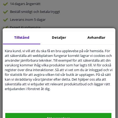
14 dagars
ångerrätt
Beställ
smidigt och betala tryggt
Leverans inom 5 dagar
Expert
Kundservice
Tillstånd
Detaljer
Avhandlar
Kundservice:
08-446 81 232
Ställ din fråga hos våra produktspecialister.
Kära kund, vi vill att du ska få en bra upplevelse på vår hemsida. För
Frågor Och Svar
att säkerställa att webbplatsen fungerar korrekt lagrar vi cookies och
använder jämförbara tekniker. Till exempel för att säkerställa att din
varukorg kommer ihåg vilka produkter som har lagts till. Vi för också
register över dina interaktioner. Så att vi vet om du är inloggad och vi
för statistik för att avgöra vilken tid vår butik är upptagen. På så sätt
kan vi skräddarsy våra tjänster efter detta. Det hjälper oss alla att
Modellmatchande garanti, Hitta rätt bildelar.
säkerställa att vi erbjuder ett relevant produktutbud och lägger rätt
Fyll i ditt registreringsnummer
eller
Välj din bil
.
erbjudanden i fönstret åt dig.
SÖK
Specifikationer