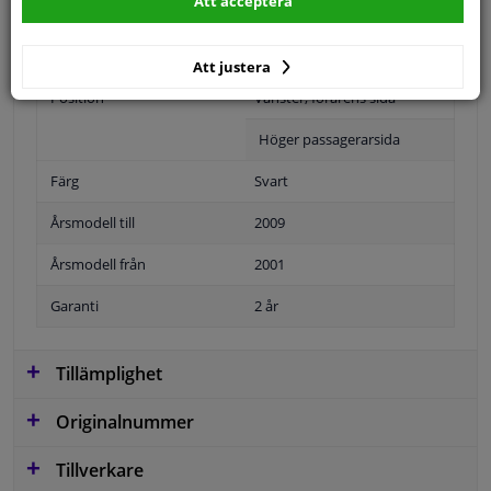
Att acceptera
Att justera
Position
Vänster, förarens sida
Höger passagerarsida
Färg
Svart
Årsmodell till
2009
Årsmodell från
2001
Garanti
2 år
Tillämplighet
Originalnummer
Tillverkare