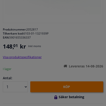
Fönster & Tillbehör
Interiör & bilklädsel
Produktnummer:
2052817
Tillverkare kod:
6103-01-1321939P
Bilvård & Tillbehör
EAN:
5901655336337
148,
kr
01
Inkl moms
Verkstad & Verktyg
Visa produktspecifikationer
Husbil, motorcykel, cykel & båt
Levereras 14-08-2026
I lager
Sensorer & Elsystem
Antal:
KÖP
Säker betalning