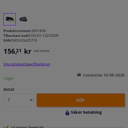
Fönster & Tillbehör
Interiör & bilklädsel
Produktnummer:
2051656
Tillverkare kod:
6103-01-1322593P
EAN:
5901655425710
Bilvård & Tillbehör
156,
kr
21
Inkl moms
Verkstad & Verktyg
Visa produktspecifikationer
Husbil, motorcykel, cykel & båt
Levereras 10-08-2026
I lager
Sensorer & Elsystem
Antal:
KÖP
Säker betalning
14 dagars
ångerrätt