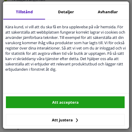
Beställ
smidigt och betala tryggt
Tillstånd
Detaljer
Avhandlar
Leverans inom 3 dagar
Expert
Kundservice
Kära kund, vi vill att du ska få en bra upplevelse på vår hemsida. För
att säkerställa att webbplatsen fungerar korrekt lagrar vi cookies och
använder jämförbara tekniker. Till exempel för att säkerställa att din
varukorg kommer ihåg vilka produkter som har lagts till. Vi för också
Kundservice:
Inte Tillgänglig Via Telefon
register över dina interaktioner. Så att vi vet om du är inloggad och vi
Ställ din fråga hos våra produktspecialister.
för statistik för att avgöra vilken tid vår butik är upptagen. På så sätt
Frågor Och Svar
kan vi skräddarsy våra tjänster efter detta. Det hjälper oss alla att
säkerställa att vi erbjuder ett relevant produktutbud och lägger rätt
erbjudanden i fönstret åt dig.
Modellmatchande garanti, Hitta rätt bildelar.
Fyll i ditt registreringsnummer
eller
Välj din bil
.
Att acceptera
SÖK
Att justera
Specifikationer