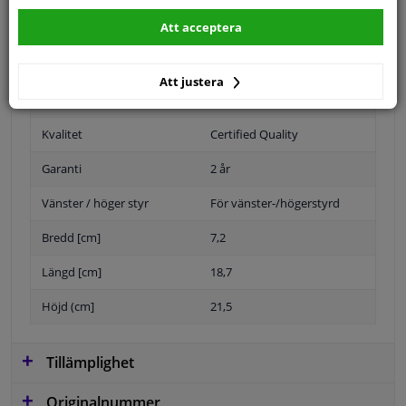
Att acceptera
Position
Vänster, förarens sida
Att justera
Yta
Grundad
Kvalitet
Certified Quality
Garanti
2 år
Vänster / höger styr
För vänster-/högerstyrd
Bredd [cm]
7,2
Längd [cm]
18,7
Höjd (cm]
21,5
Tillämplighet
Originalnummer