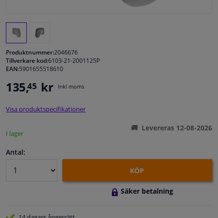
Fönster & Tillbehör
Interiör & bilklädsel
Produktnummer:
2046676
Tillverkare kod:
6103-21-2001125P
EAN:
5901655518610
Bilvård & Tillbehör
135,
kr
45
Inkl moms
Verkstad & Verktyg
Visa produktspecifikationer
Husbil, motorcykel, cykel & båt
Levereras 12-08-2026
I lager
Sensorer & Elsystem
Antal:
KÖP
Säker betalning
14 dagars
ångerrätt