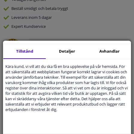
Beställ
smidigt och betala tryggt
Leverans inom 5 dagar
Expert
Kundservice
Kundservice:
08-446 81 232
Ställ din fråga hos våra produktspecialister.
Tillstånd
Detaljer
Avhandlar
Frågor Och Svar
Kära kund, vi vill att du ska få en bra upplevelse på vår hemsida. För
att säkerställa att webbplatsen fungerar korrekt lagrar vi cookies och
använder jämförbara tekniker. Till exempel för att säkerställa att din
varukorg kommer ihåg vilka produkter som har lagts till. Vi för också
Modellmatchande garanti, Hitta rätt bildelar.
register över dina interaktioner. Så att vi vet om du är inloggad och vi
för statistik för att avgöra vilken tid vår butik är upptagen. På så sätt
Fyll i ditt registreringsnummer
eller
Välj din bil
.
kan vi skräddarsy våra tjänster efter detta. Det hjälper oss alla att
säkerställa att vi erbjuder ett relevant produktutbud och lägger rätt
SÖK
erbjudanden i fönstret åt dig.
Specifikationer