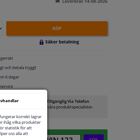
Levereras 14-08-2026
KÖP
Säker betalning
gerrätt
gt och betala tryggt
om 6 dagar
service
vhandlar
Kundservice:
Inte Tillgänglig Via Telefon
Ställ din fråga hos våra produktspecialister.
Frågor Och Svar
 fungerar korrekt lagrar
r ihåg vilka produkter
r statistik för att
per oss alla att
SÖK