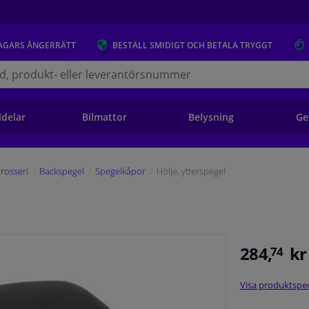
AGARS
ÅNGERRÄTT
BESTÄLL
SMIDIGT OCH BETALA TRYGGT
s.se
ldelar
Bilmattor
Belysning
Ge
rosseri
Backspegel
Spegelkåpor
Hölje, ytterspegel
284,
kr
74
Visa produktspec