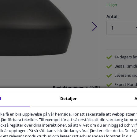
I lager
Antal:
14 dagars
ån
Beställ
smidi
Leverans in
Expert
Kund
Produktnummer:
2046382
Tillverkare kod:
6103-14-2001730P
EAN:
5901655514650
d
Detaljer
A
u ska få en bra upplevelse på vår hemsida. För att säkerställa att webbplatsen
jämförbara tekniker. Till exempel för att säkerställa att din varukorg komme
 också register över dina interaktioner. Så att vi vet om du är inloggad och vi fö
ik är upptagen. På så sätt kan vi skräddarsy våra tjänster efter detta. Det hjäl
.
der ett relevant produktutbud och lägger rätt erbjudanden i fönstret åt dig.