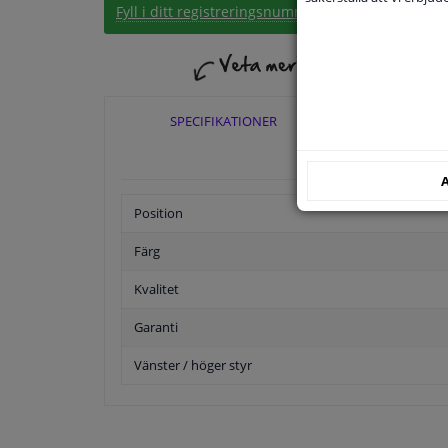
Fyll i ditt registreringsnummer
eller
Välj din bil
.
SPECIFIKATIONER
TILLÄ
A
Position
Färg
Kvalitet
Garanti
Vänster / höger styr