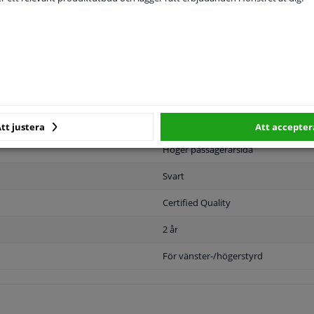
MPLIGHET
ORIGINALNUMMER
T
tt justera
Att accepter
Höger passagerarsida
Svart
Certified Quality
2 år
För vänster-/högerstyrd