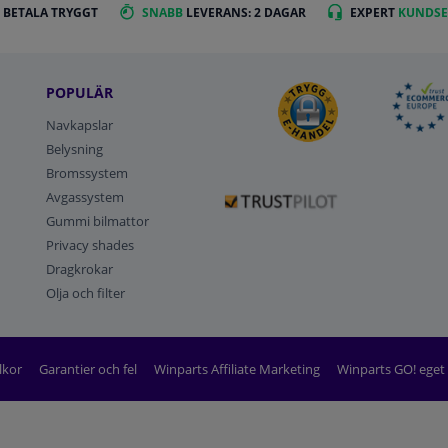
 BETALA TRYGGT
SNABB
LEVERANS: 2 DAGAR
EXPERT
KUNDSE
POPULÄR
Navkapslar
Belysning
Bromssystem
Avgassystem
Gummi bilmattor
Privacy shades
Dragkrokar
Olja och filter
lkor
Garantier och fel
Winparts Affiliate Marketing
Winparts GO! ege