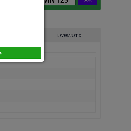
ILLVERKARE
LEVERANSTID
a