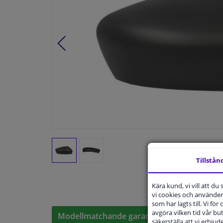
Tillstån
Kära kund, vi vill att d
vi cookies och använder 
som har lagts till. Vi för
avgöra vilken tid vår but
Modellmatchande garanti, Hitta rätt bildelar
säkerställa att vi erbju