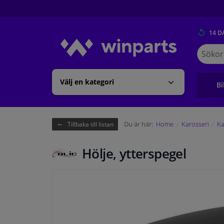
14 D
Sök
på
Winpart
Välj en kategori
Bi
Du är här:
Home
Karosseri
Ka
Tillbaka till listan
Hölje, ytterspegel