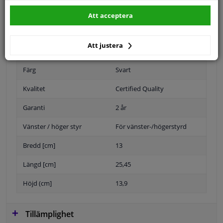
Specifikationer
Att acceptera
Att justera
Position
Vänster, förarens sida
Färg
Svart
Kvalitet
Certified Quality
Garanti
2 år
Vänster / höger styr
För vänster-/högerstyrd
Bredd [cm]
13
Längd [cm]
25,45
Höjd (cm]
13,9
Tillämplighet