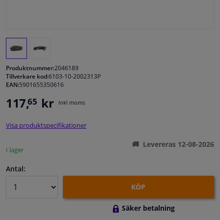
Fönster & Tillbehör
Interiör & bilklädsel
Produktnummer:
2046189
Bilvård & Tillbehör
Tillverkare kod:
6103-10-2002313P
EAN:
5901655350616
Verkstad & Verktyg
117,
kr
65
Inkl moms
Husbil, motorcykel, cykel & båt
Visa produktspecifikationer
Levereras 12-08-2026
I lager
Sensorer & Elsystem
Antal:
KÖP
Säker betalning