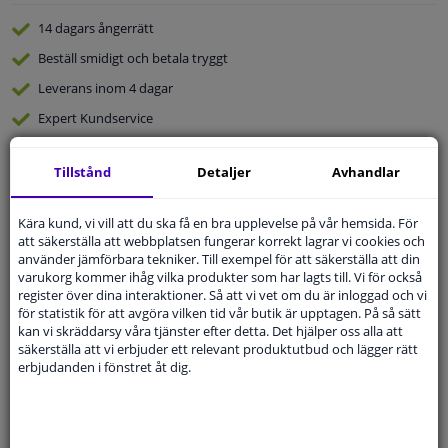
14 dagars
ångerrätt
Beställ
smidigt och betala tryggt
Leverans inom 4 dagar
Expert
Kundservice
Tillstånd
Detaljer
Avhandlar
Kundservice:
Inte Tillgänglig Via Telefon
Ställ din fråga hos våra produktspecialister.
Frågor Och Svar
Kära kund, vi vill att du ska få en bra upplevelse på vår hemsida. För
att säkerställa att webbplatsen fungerar korrekt lagrar vi cookies och
använder jämförbara tekniker. Till exempel för att säkerställa att din
varukorg kommer ihåg vilka produkter som har lagts till. Vi för också
register över dina interaktioner. Så att vi vet om du är inloggad och vi
för statistik för att avgöra vilken tid vår butik är upptagen. På så sätt
Modellmatchande garanti, Hitta rätt bildelar.
kan vi skräddarsy våra tjänster efter detta. Det hjälper oss alla att
Fyll i ditt registreringsnummer
eller
Välj din bil
.
säkerställa att vi erbjuder ett relevant produktutbud och lägger rätt
erbjudanden i fönstret åt dig.
SÖK