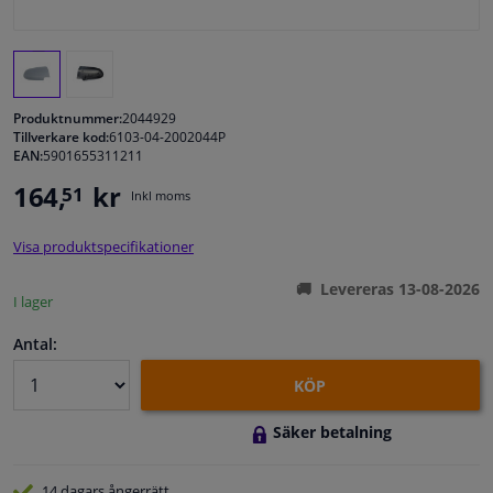
Fönster & Tillbehör
Interiör & bilklädsel
Produktnummer:
2044929
Tillverkare kod:
6103-04-2002044P
EAN:
5901655311211
Bilvård & Tillbehör
164,
kr
51
Inkl moms
Verkstad & Verktyg
Visa produktspecifikationer
Husbil, motorcykel, cykel & båt
Levereras 13-08-2026
I lager
Sensorer & Elsystem
Antal:
KÖP
Säker betalning
14 dagars
ångerrätt