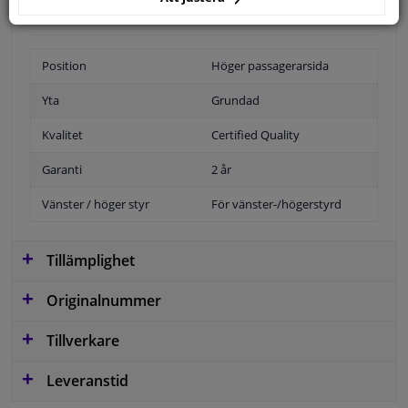
Position
Höger passagerarsida
Yta
Grundad
Kvalitet
Certified Quality
Garanti
2 år
Vänster / höger styr
För vänster-/högerstyrd
Tillämplighet
Originalnummer
Tillverkare
Leveranstid