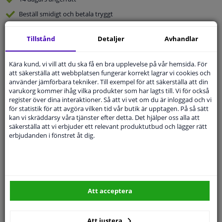
Beställ
smidigt och betala tryggt
Leverans inom 3 dagar
Tillstånd
Detaljer
Avhandlar
Expert
Kundservice
Kära kund, vi vill att du ska få en bra upplevelse på vår hemsida. För
att säkerställa att webbplatsen fungerar korrekt lagrar vi cookies och
Kundservice:
Inte Tillgänglig Via Telefon
använder jämförbara tekniker. Till exempel för att säkerställa att din
Ställ din fråga hos våra produktspecialister.
varukorg kommer ihåg vilka produkter som har lagts till. Vi för också
Frågor Och Svar
register över dina interaktioner. Så att vi vet om du är inloggad och vi
för statistik för att avgöra vilken tid vår butik är upptagen. På så sätt
kan vi skräddarsy våra tjänster efter detta. Det hjälper oss alla att
säkerställa att vi erbjuder ett relevant produktutbud och lägger rätt
erbjudanden i fönstret åt dig.
Modellmatchande garanti, Hitta rätt bildelar.
Fyll i ditt registreringsnummer
eller
Välj din bil
.
SÖK
Att acceptera
Specifikationer
Att justera