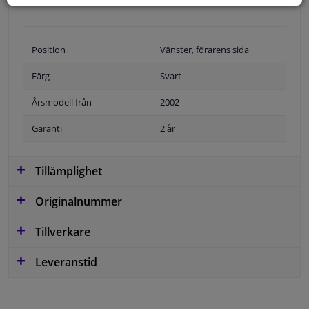
Position
Vänster, förarens sida
Färg
Svart
Årsmodell från
2002
Garanti
2 år
Tillämplighet
Originalnummer
Tillverkare
Leveranstid