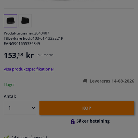
Fönster & Tillbehör
Interiör & bilklädsel
Produktnummer:
2043407
Tillverkare kod:
6103-01-1323221P
EAN:
5901655336849
Bilvård & Tillbehör
153,
kr
18
Inkl moms
Verkstad & Verktyg
Visa produktspecifikationer
Husbil, motorcykel, cykel & båt
Levereras 14-08-2026
I lager
Sensorer & Elsystem
Antal:
KÖP
Säker betalning
14 dagars
ångerrätt