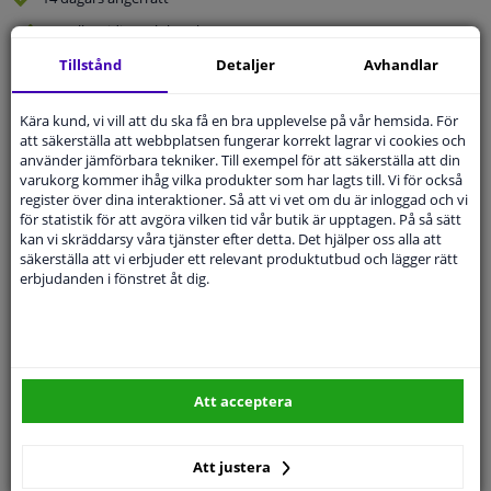
Beställ
smidigt och betala tryggt
Leverans inom 4 dagar
Tillstånd
Detaljer
Avhandlar
Expert
Kundservice
Kära kund, vi vill att du ska få en bra upplevelse på vår hemsida. För
att säkerställa att webbplatsen fungerar korrekt lagrar vi cookies och
använder jämförbara tekniker. Till exempel för att säkerställa att din
Kundservice:
Inte Tillgänglig Via Telefon
varukorg kommer ihåg vilka produkter som har lagts till. Vi för också
Ställ din fråga hos våra produktspecialister.
register över dina interaktioner. Så att vi vet om du är inloggad och vi
Frågor Och Svar
för statistik för att avgöra vilken tid vår butik är upptagen. På så sätt
kan vi skräddarsy våra tjänster efter detta. Det hjälper oss alla att
säkerställa att vi erbjuder ett relevant produktutbud och lägger rätt
erbjudanden i fönstret åt dig.
Modellmatchande garanti, Hitta rätt bildelar.
Fyll i ditt registreringsnummer
eller
Välj din bil
.
SÖK
Att acceptera
Att justera
Specifikationer