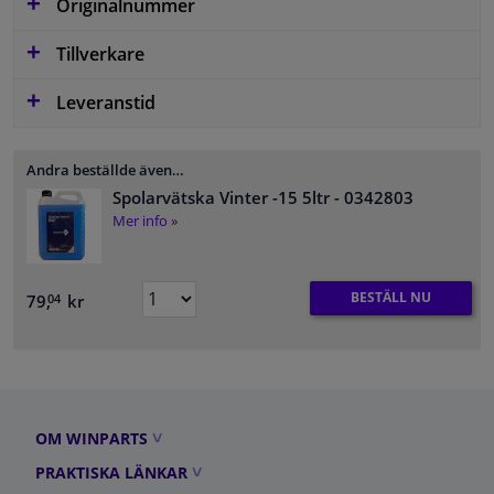
Originalnummer
Tillverkare
Leveranstid
Andra beställde även…
Spolarvätska Vinter -15 5ltr
- 0342803
Mer info »
BESTÄLL NU
79,
kr
04
OM WINPARTS
PRAKTISKA LÄNKAR