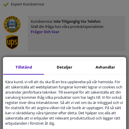
Expert
Kundservice
Kundservice:
Inte Tillgänglig Via Telefon
Ställ din fråga hos våra produktspecialister.
Frågor Och Svar
Modellmatchande garanti, Hitta rätt bildelar.
Tillstånd
Detaljer
Avhandlar
Fyll i ditt registreringsnummer
eller
Välj din bil
.
Kära kund, vi vill att du ska få en bra upplevelse på vår hemsida. För
SÖK
att säkerställa att webbplatsen fungerar korrekt lagrar vi cookies och
använder jämförbara tekniker. Till exempel för att säkerställa att din
varukorg kommer ihåg vilka produkter som har lagts till. Vi för också
Specifikationer
register över dina interaktioner. Så att vi vet om du är inloggad och vi
för statistik för att avgöra vilken tid vår butik är upptagen. På så sätt
kan vi skräddarsy våra tjänster efter detta. Det hjälper oss alla att
säkerställa att vi erbjuder ett relevant produktutbud och lägger rätt
erbjudanden i fönstret åt dig.
Position
Höger passagerarsida