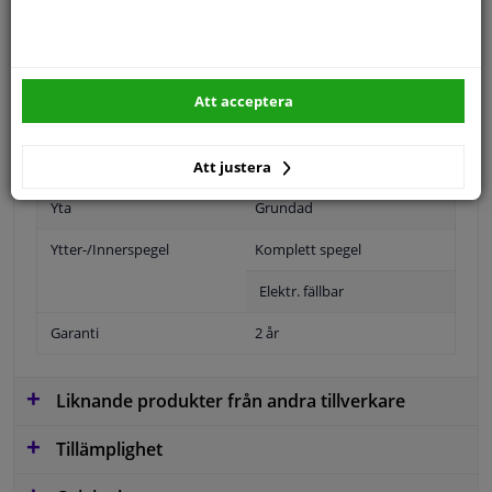
Ytter-/Innerspegel
Uppvärmt
Blåtonad
Att acceptera
Årsmodell till
2005
Typ av drivning
Elektrisk
Att justera
Yta
Grundad
Ytter-/Innerspegel
Komplett spegel
Elektr. fällbar
Garanti
2 år
Liknande produkter från andra tillverkare
Tillämplighet