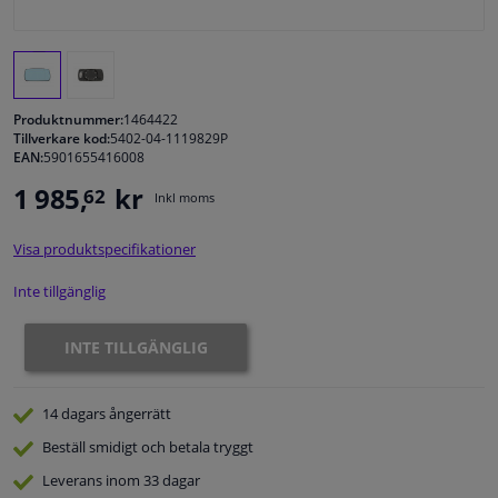
Fönster & Tillbehör
Interiör & bilklädsel
Produktnummer:
1464422
Tillverkare kod:
5402-04-1119829P
EAN:
5901655416008
Bilvård & Tillbehör
1 985,
kr
62
Inkl moms
Verkstad & Verktyg
Visa produktspecifikationer
Husbil, motorcykel, cykel & båt
Inte tillgänglig
Sensorer & Elsystem
INTE TILLGÄNGLIG
14 dagars
ångerrätt
Beställ
smidigt och betala tryggt
Leverans inom 33 dagar